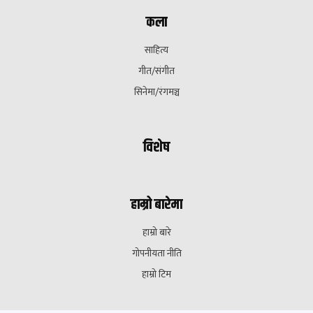
कला
साहित्य
गीत/संगीत
सिनेमा/रंगमञ्च
विशेष
हाम्रो बारेमा
हाम्रो बारे
गोपनीयता नीति
हाम्रो टिम