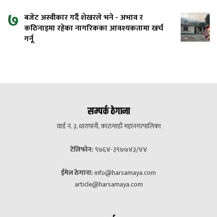
७
बजेट अस्वीकार गर्दै शेखरले भने - अभाव र
कठिनाइमा रहेका नागरिकका आवश्यकतामा खर्च
गर्नू
सम्पर्क ठेगाना
वार्ड नं. ३, धारापानी, काठमाडौं महानगरपालिका
टेलिफोन:
९७६४-३९७७४३/४४
ईमेल ठेगाना:
info@harsamaya.com
article@harsamaya.com