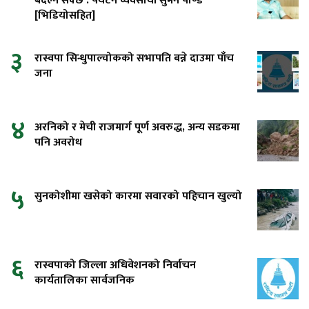
बदल्न सक्छ : पर्यटन व्यवसायी सुमन पाण्डे
[भिडियोसहित]
३
रास्वपा सिन्धुपाल्चोकको सभापति बन्ने दाउमा पाँच
जना
४
अरनिको र मेची राजमार्ग पूर्ण अवरुद्ध, अन्य सडकमा
पनि अवरोध
५
सुनकोशीमा खसेको कारमा सवारको पहिचान खुल्यो
६
रास्वपाको जिल्ला अधिवेशनको निर्वाचन
कार्यतालिका सार्वजनिक