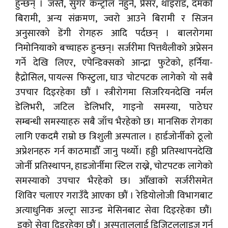
हुन्छन् । जस्तै, सुगर कन्ट्रोल नहुने, प्रेसर, थाइराड, दमको
बिरामी, अन्य संक्रमण, ज्वरो आउने बिरामी र सिजन
अनुसारको डेंगी रोगहरु आदि पर्दछन् । बालरोगमा
निमोनियाको बच्चाहरु हुन्छन्। सर्जरीमा पित्तथैलीको अप्रेसन
गर्ने देखि लिएर, एपेन्डिक्सको आन्द्रा फुटेको, हर्निया-
हैद्रोसिल, पायल्स फिस्टुला, घाउ चोटपटक लागेको यो सबै
उपचार दिइरहेका छौं । स्त्रीरोगमा सिजरियनदेखि नर्मल
डेलिभरी, जटिल डेलिभरि, गाइनो समस्या, पाठेघर
सम्बन्धी समस्याहरु सबै जाँच भैरहेको छ। मानसिक रोगका
लागि एकदमै राम्रो छ त्रिशुली अस्पताल । हार्डजोर्नीको ठूलो
अप्रेशनहरु गर्न काठमाडौँ जानु पर्थ्यो। हड्डी प्रतिस्थापनदेखि
जोर्नी प्रतिस्थापन, हाडजोर्नीमा स्टिल राख्ने, चोटपटक लागेको
समस्याको उपचार भैरहेको छ। आँखाको सर्जरीसमेत
शिविर चलाएर गराउँदै आएका छौं । रेडियोलोजी विभागबाट
अत्याधुनिक अल्ट्रा साउन्ड मेसिनबाट सेवा दिइरहेका छौं।
इको सेवा दिइरहेका छौं । अस्पताललाई डिजिटललाइज गर्न