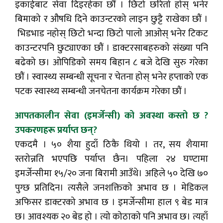
इकाईबाट सेवा दिइरहेका छौं । छिटो छरितो होस् भनेर
बिमाको र औषधि दिने काउन्टरको लाइन छुट्टै राखेका छौं ।
भिडभाड नहोस् छिटो भन्दा छिटो पालो आओस् भनेर टिकट
काउन्टरपनि छुट्याएका छौं । डाक्टरसाबहरुको संख्या पनि
बढेको छ। ओपिडिको समय बिहान ८ बजे देखि सुरु गरेका
छौं । स्वास्थ्य सम्बन्धी सूचना र चेतना होस् भनेर हप्ताको एक
पटक स्वास्थ्य सम्बन्धी जनचेतना कार्यक्रम गरेका छौं ।
आपतकालीन सेवा (इमर्जेन्सी) को अवस्था कस्तो छ ?
उपकरणहरू प्रर्याप्त छन्?
एकदमै । ५० शैया हुदाँ ठिकै थियो । तर, सय शैयामा
स्तरोन्नति भएपछि पर्याप्त छैन। पहिला २४ घण्टामा
इमर्जेन्सीमा १५/२० जना बिरामी आउँथे। अहिले ५० देखि ७०
पुग्छ प्रतिदिन। त्यसैले जनशक्तिको अभाव छ । मेडिकल
अफिसर डाक्टरको अभाव छ । इमर्जेन्सीमा हाल ९ बेड मात्र
छ। आवश्यक २० बेड हो । त्यो कोठाको पनि अभाव छ। त्यहाँ