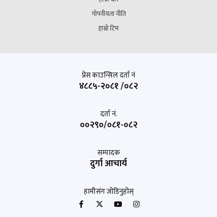
गोपनीयता नीति
हाम्रो टिम
प्रेस काउन्सिल दर्ता नं
४८८५-२०८१ /०८२
दर्ता नं.
००२९०/०८१-०८२
सम्पादक
दुर्गा आचार्य
हामीसंग जोडिनुहोस्