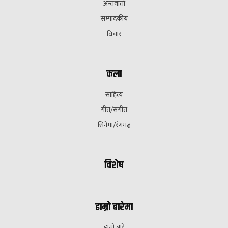
अन्तवार्ता
सम्पादकीय
विचार
कला
साहित्य
गीत/संगीत
सिनेमा/रंगमञ्च
विशेष
हाम्रो बारेमा
हाम्रो बारे