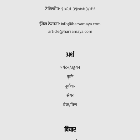
टेलिफोन:
९७६४-३९७७४३/४४
ईमेल ठेगाना:
info@harsamaya.com
article@harsamaya.com
अर्थ
पर्यटन/उड्डयन
कृषि
पूर्वाधार
सेयर
बैक/वित्त
विचार