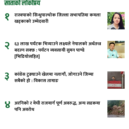
साताको लोकप्रिय
१
रास्वपाको सिन्धुपाल्चोक जिल्ला सभापतिमा कमला
खड्काको उम्मेदवारी
२
६३ लाख पर्यटक भित्र्याउने लक्ष्यले नेपालको अर्थतन्त्र
बदल्न सक्छ : पर्यटन व्यवसायी सुमन पाण्डे
[भिडियोसहित]
३
कांग्रेस टुक्र्याउने खेलमा नलागौं, जोगाउने जिम्मा
सबैको हो : विकास तामाङ
४
अरनिको र मेची राजमार्ग पूर्ण अवरुद्ध, अन्य सडकमा
पनि अवरोध