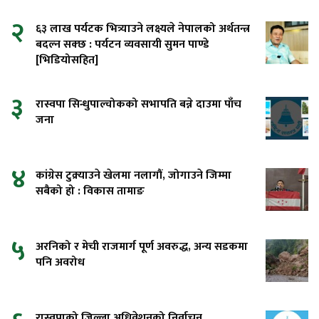
२
६३ लाख पर्यटक भित्र्याउने लक्ष्यले नेपालको अर्थतन्त्र
बदल्न सक्छ : पर्यटन व्यवसायी सुमन पाण्डे
[भिडियोसहित]
३
रास्वपा सिन्धुपाल्चोकको सभापति बन्ने दाउमा पाँच
जना
४
कांग्रेस टुक्र्याउने खेलमा नलागौं, जोगाउने जिम्मा
सबैको हो : विकास तामाङ
५
अरनिको र मेची राजमार्ग पूर्ण अवरुद्ध, अन्य सडकमा
पनि अवरोध
रास्वपाको जिल्ला अधिवेशनको निर्वाचन