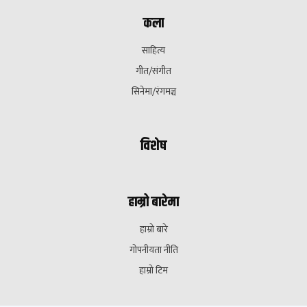
कला
साहित्य
गीत/संगीत
सिनेमा/रंगमञ्च
विशेष
हाम्रो बारेमा
हाम्रो बारे
गोपनीयता नीति
हाम्रो टिम