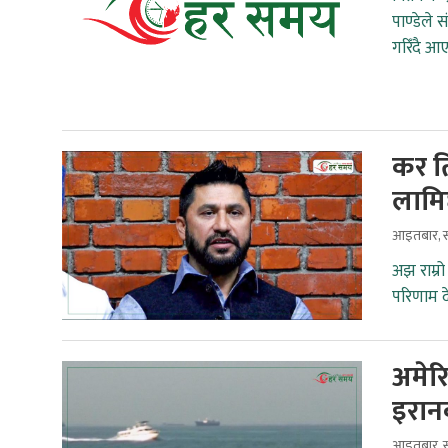
पाण्डेले 
गरिँदै आ
कर ति
लामि
आइतबार, स
अझ राम्र
परिणाम द
अमेरि
इरान
आइतबार, स