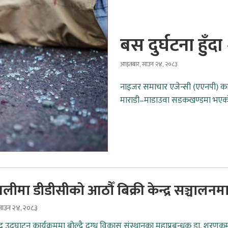
बस दुर्घटना हुँद
आइतबार, साउन २४, २०८३
नाइजर समाचार एजेन्सी (एएनपी) का
माराडी–माडाउवा सडकखण्डमा भएको
लीमा डीडीसीको आठौँ बिक्री केन्द्र सञ्चालनम
ाउन २४, २०८३
न्द्र उद्घाटन कार्यक्रममा बोल्दै दुग्ध विकास संस्थानका महाप्रबन्धक डा. शरणकु