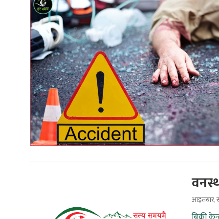
वनस्थ
आइतबार, स
बिक्री के