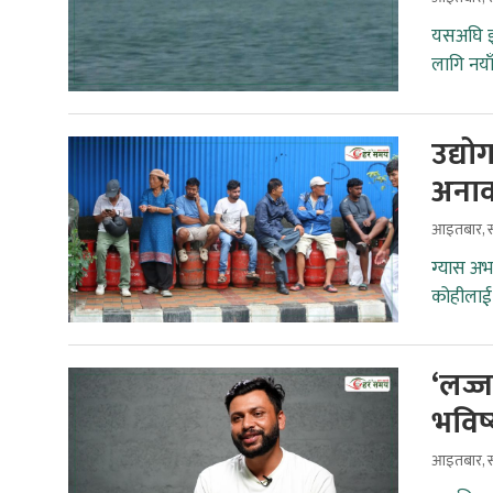
यसअघि इर
लागि नया
उद्यो
अनाव
आइतबार, स
ग्यास अभ
कोहीलाई 
‘लज्
भविष
आइतबार, स