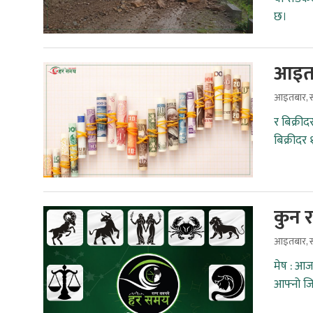
छ।
आइतब
आइतबार, स
र बिक्रीद
बिक्रीदर 
कुन र
आइतबार, स
मेष : आज
आफ्नो जि