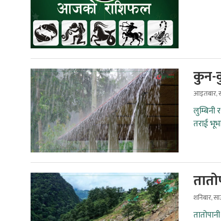
कुन-क
आइतबार, स
लुम्बिनी
तराई भूभ
तातोप
शनिबार, स
तातोपानी 