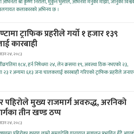
 अभिनेता श्री कृष्ण निरौला, मुकुन भुसाल, अभिनेत्री मेनुका माझी, जानुका विश्वकर
रेष्ठलगायत कलाकारको अभिनय छ ।
्टामा ट्राफिक प्रहरीले गर्यो १ हजार १३९
ाई कारबाही
ाउन २४, २०८३
तीव्रगतिमा १८४, हर्न निषेधमा २४, लेन क्रसमा १९, अवस्था ठिक नभएको २३,
ा २३ र अन्यमा ६१३ जना चालकलाई कारबाही गरिएको ट्राफिक प्रहरीले जना
र पहिरोले मुख्य राजमार्ग अवरुद्ध, अरनिको
र्गका तीन खण्ड ठप्प
ाउन २४, २०८३
्डमा पहिरोका कारण लामो समयदेखि यातायात सञ्चालन प्रभावित हुँदै आएक