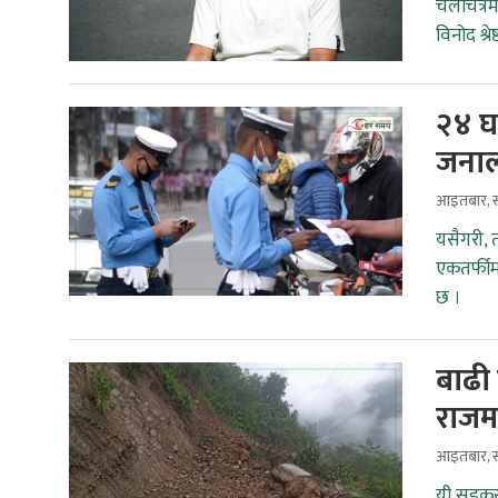
चलचित्रमा
विनोद श्
२४ घण
जनाल
आइतबार, स
यसैगरी, 
एकतर्फीम
छ ।
बाढी 
राजमा
आइतबार, स
यी सडकखण