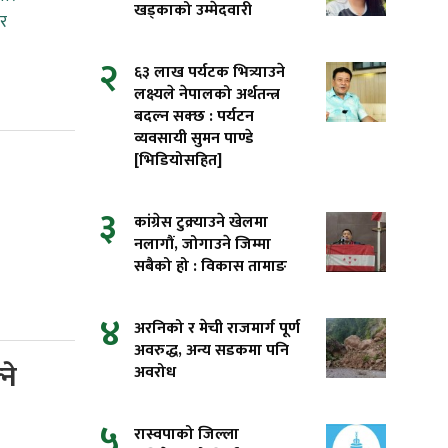
खड्काको उम्मेदवारी
ार
२
६३ लाख पर्यटक भित्र्याउने
लक्ष्यले नेपालको अर्थतन्त्र
बदल्न सक्छ : पर्यटन
व्यवसायी सुमन पाण्डे
[भिडियोसहित]
३
कांग्रेस टुक्र्याउने खेलमा
नलागौं, जोगाउने जिम्मा
सबैको हो : विकास तामाङ
४
अरनिको र मेची राजमार्ग पूर्ण
अवरुद्ध, अन्य सडकमा पनि
ने
अवरोध
५
रास्वपाको जिल्ला