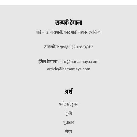
सम्पर्क ठेगाना
वार्ड नं. ३, धारापानी, काठमाडौं महानगरपालिका
टेलिफोन:
९७६४-३९७७४३/४४
ईमेल ठेगाना:
info@harsamaya.com
article@harsamaya.com
अर्थ
पर्यटन/उड्डयन
कृषि
पूर्वाधार
सेयर