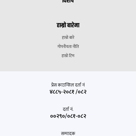
विशेष
हाम्रो बारेमा
हाम्रो बारे
गोपनीयता नीति
हाम्रो टिम
प्रेस काउन्सिल दर्ता नं
४८८५-२०८१ /०८२
दर्ता नं.
००२९०/०८१-०८२
सम्पादक