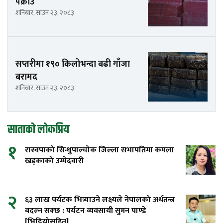
पक्राउ
शनिबार, साउन २३, २०८३
सप्तरीमा १९० किलोभन्दा बढी गाँजा
बरामद
शनिबार, साउन २३, २०८३
साताको लोकप्रिय
१
रास्वपाको सिन्धुपाल्चोक जिल्ला सभापतिमा कमला
खड्काको उम्मेदवारी
२
६३ लाख पर्यटक भित्र्याउने लक्ष्यले नेपालको अर्थतन्त्र
बदल्न सक्छ : पर्यटन व्यवसायी सुमन पाण्डे
[भिडियोसहित]