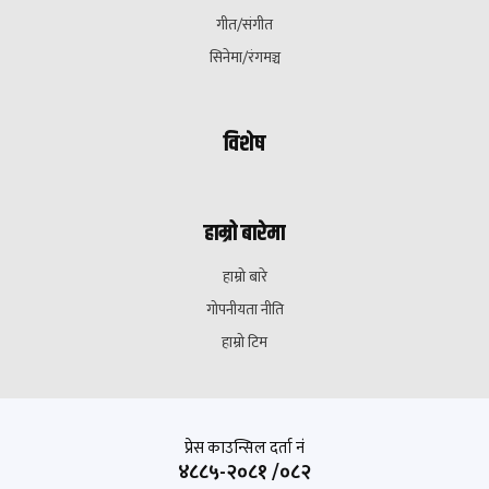
गीत/संगीत
सिनेमा/रंगमञ्च
विशेष
हाम्रो बारेमा
हाम्रो बारे
गोपनीयता नीति
हाम्रो टिम
प्रेस काउन्सिल दर्ता नं
४८८५-२०८१ /०८२