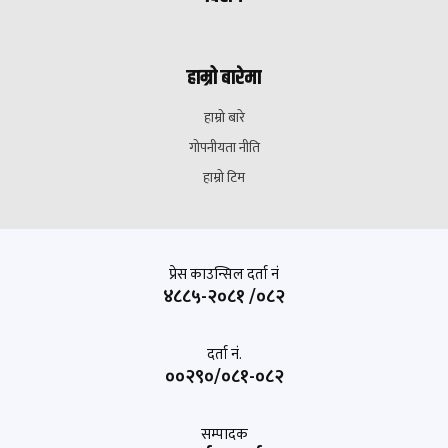
हाम्रो बारेमा
हाम्रो बारे
गोपनीयता नीति
हाम्रो टिम
प्रेस काउन्सिल दर्ता नं
४८८५-२०८१ /०८२
दर्ता नं.
००२९०/०८१-०८२
सम्पादक