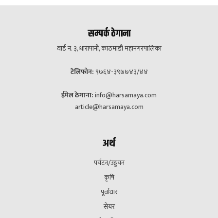
सम्पर्क ठेगाना
वार्ड नं. ३, धारापानी, काठमाडौं महानगरपालिका
टेलिफोन:
९७६४-३९७७४३/४४
ईमेल ठेगाना:
info@harsamaya.com
article@harsamaya.com
अर्थ
पर्यटन/उड्डयन
कृषि
पूर्वाधार
सेयर