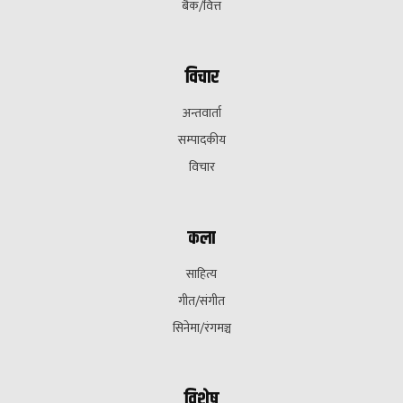
बैक/वित्त
विचार
अन्तवार्ता
सम्पादकीय
विचार
कला
साहित्य
गीत/संगीत
सिनेमा/रंगमञ्च
विशेष