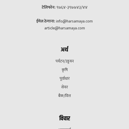
टेलिफोन:
९७६४-३९७७४३/४४
ईमेल ठेगाना:
info@harsamaya.com
article@harsamaya.com
अर्थ
पर्यटन/उड्डयन
कृषि
पूर्वाधार
सेयर
बैक/वित्त
विचार