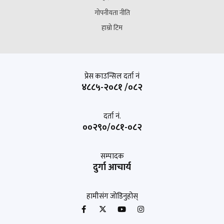
गोपनीयता नीति
हाम्रो टिम
प्रेस काउन्सिल दर्ता नं
४८८५-२०८१ /०८२
दर्ता नं.
००२९०/०८१-०८२
सम्पादक
दुर्गा आचार्य
हामीसंग जोडिनुहोस्