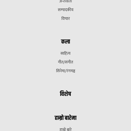
अन्तवार्ता
सम्पादकीय
विचार
कला
साहित्य
गीत/संगीत
सिनेमा/रंगमञ्च
विशेष
हाम्रो बारेमा
हाम्रो बारे