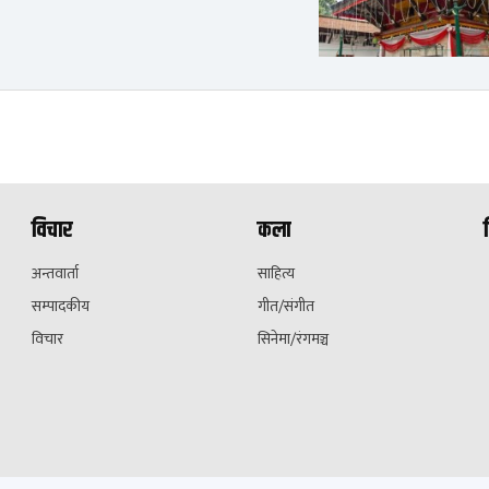
विचार
कला
अन्तवार्ता
साहित्य
सम्पादकीय
गीत/संगीत
विचार
सिनेमा/रंगमञ्च