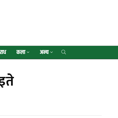
राध
कला
अन्य
इते