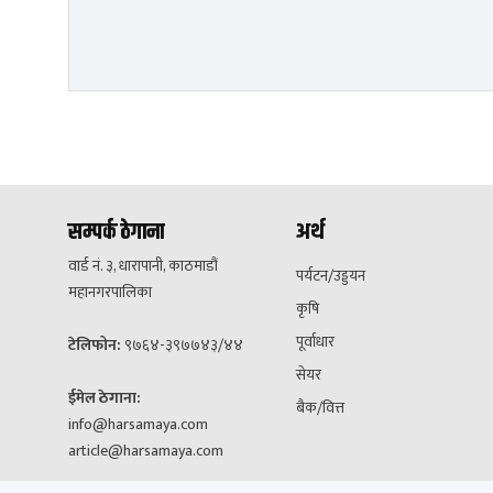
सम्पर्क ठेगाना
अर्थ
वार्ड नं. ३, धारापानी, काठमाडौं
पर्यटन/उड्डयन
महानगरपालिका
कृषि
पूर्वाधार
टेलिफोन:
९७६४-३९७७४३/४४
सेयर
ईमेल ठेगाना:
बैक/वित्त
info@harsamaya.com
article@harsamaya.com