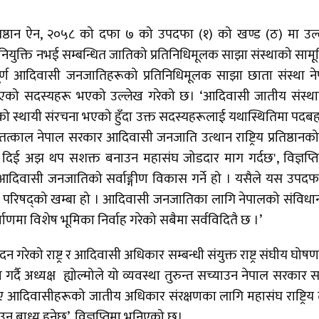
्रतिष्ठान ऐन, २०५८ को दफा ७ को उपदफा (१) को खण्ड (ठ) मा उल
नियुक्ति नभई सम्बन्धित जातिको प्रतिनिधिमूलक साझा संस्थाको साम
र्ण आदिवासी जनजातिहरूको प्रतिनिधिमूलक साझा छाता संस्था न
को सदस्यहरू भएको उल्लेख गरेको छ। ‘आदिवासी जातीय संस्था
ष्ठानको स्थायी संरचना भएको हुँदा उक्त सदस्यहरूलाई यथास्थितिमा पदब
त्काल नेपाल सरकार आदिवासी जनजाति उत्थान राष्ट्रिय प्रतिष्ठानक
्णता दिई अझ थप सशक्त बनाउन महासंघ जोडदार माग गर्दछ', विज्ञप्त
य नै आदिवासी जनजातिको सर्वाङ्गीण विकास गर्ने हो । यसैले यस उपद
ालक परिषद्को खम्बा हो । आदिवासी जनजातिका लागि नेपालको संविध
ाणमा विशेष भूमिका निर्वाह गरेको सबैमा सर्वविदितै छ ।’
ेको राष्ट्र र आदिवासी अधिकार सम्बन्धी संयुक्त राष्ट्र संघीय घोषणा
र्दै अध्यक्ष ह्योल्मोले यो व्यवस्था तुरुन्त सच्याउन नेपाल सरकार स
ाए आदिवासीहरूको जातीय अधिकार संरक्षणका लागि महासंघ राष्ट्रिय
उन बाध्य हुनेछ’, विज्ञप्तिमा भनिएको छ।