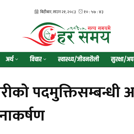
अर्थ
विचार
स्वास्थ्य/जीवनशैली
सुरक्षा/अप
ीको पदमुक्तिसम्बन्धी 
ानाकर्षण