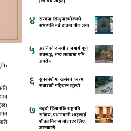
[भिडियोसहित]
४
रास्वपा सिन्धुपाल्चोकको
सभापति बन्ने दाउमा पाँच जना
५
अरनिको र मेची राजमार्ग पूर्ण
अवरुद्ध, अन्य सडकमा पनि
अवरोध
क्ति
६
सुनकोशीमा खसेको कारमा
सवारको पहिचान खुल्यो
्रति
पदफा
 (ख)
७
बढ्दो हिंसापछि राष्ट्रपति
तिगत
सक्रिय, प्रधानमन्त्री शाहलाई
शीतलनिवास बोलाएर लिए
जारी
जानकारी