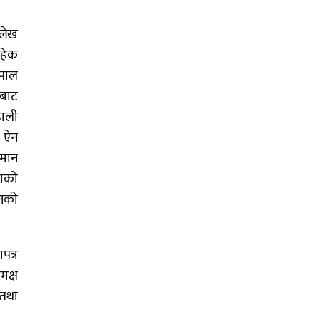
्लेख
ूहिक
ेपाल
बाट
हाली
ो ऐन
िमान
फाको
ानको
पत्र
मक्ष
 तथा