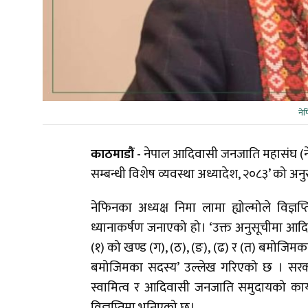
नेफ
काठमाडौं -
नेपाल आदिवासी जनजाति महासंघ (ने
सम्बन्धी विशेष व्यवस्था अध्यादेश, २०८३’ को अन
नेफिनका अध्यक्ष निमा लामा ह्योल्मोले विज्ञ
ध्यानाकर्षण जनाएको हो। ‘उक्त अनुसूचीमा आदिव
(१) को खण्ड (ग), (ठ), (ङ), (ढ) र (त) बमोजिम
बमोजिमका सदस्य’ उल्लेख गरिएको छ । सरका
स्वामित्व र आदिवासी जनजाति समुदायको कार्यक
विज्ञप्तिमा भनिएको छ।