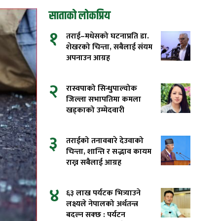
साताको लोकप्रिय
१
तराई–मधेसको घटनाप्रति डा.
शेखरको चिन्ता, सबैलाई संयम
अपनाउन आग्रह
२
रास्वपाको सिन्धुपाल्चोक
जिल्ला सभापतिमा कमला
खड्काको उम्मेदवारी
३
तराईको तनावबारे देउवाको
चिन्ता, शान्ति र सद्भाव कायम
राख्न सबैलाई आग्रह
४
६३ लाख पर्यटक भित्र्याउने
लक्ष्यले नेपालको अर्थतन्त्र
बदल्न सक्छ : पर्यटन