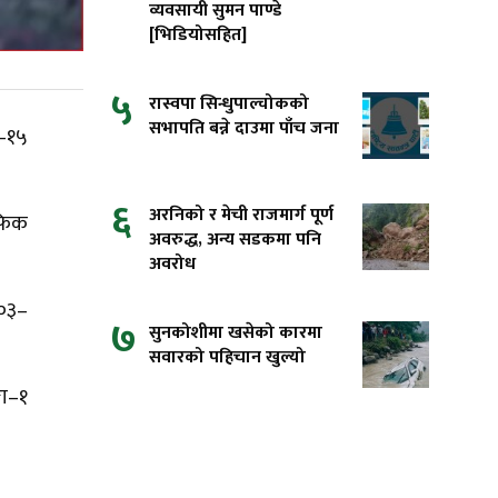
व्यवसायी सुमन पाण्डे
[भिडियोसहित]
५
रास्वपा सिन्धुपाल्चोकको
सभापति बन्ने दाउमा पाँच जना
ा–१५
६
अरनिको र मेची राजमार्ग पूर्ण
ाफिक
अवरुद्ध, अन्य सडकमा पनि
अवरोध
 ०३–
७
सुनकोशीमा खसेको कारमा
सवारको पहिचान खुल्यो
गा–१