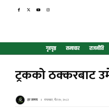
गृहपृष्ठ
समाचार
राजनीति
ट्रकको ठक्करबाट उमे
हर समय
मंगलबार, चैत १०, २०८२