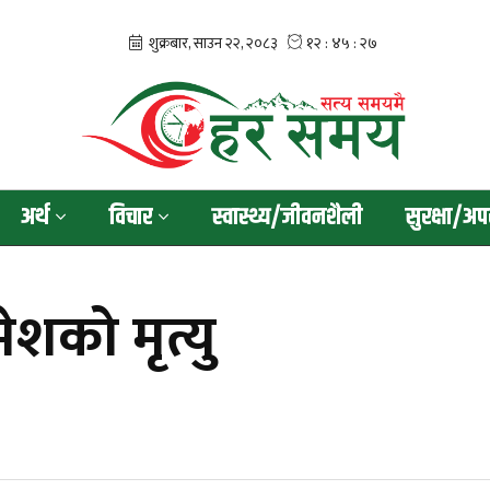
अर्थ
विचार
स्वास्थ्य/जीवनशैली
सुरक्षा/अप
शको मृत्यु