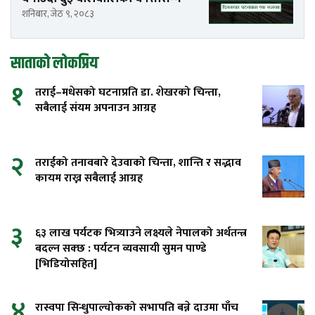
शनिबार, जेठ ९, २०८३
साताको लोकप्रिय
१
तराई–मधेसको घटनाप्रति डा. शेखरको चिन्ता,
सबैलाई संयम अपनाउन आग्रह
२
तराईको तनावबारे देउवाको चिन्ता, शान्ति र सद्भाव
कायम राख्न सबैलाई आग्रह
३
६३ लाख पर्यटक भित्र्याउने लक्ष्यले नेपालको अर्थतन्त्र
बदल्न सक्छ : पर्यटन व्यवसायी सुमन पाण्डे
[भिडियोसहित]
४
रास्वपा सिन्धुपाल्चोकको सभापति बन्ने दाउमा पाँच