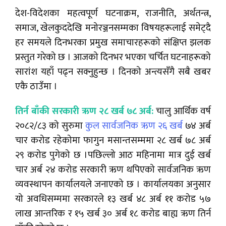
देश-विदेशका महत्वपूर्ण घटनाक्रम, राजनीति, अर्थतन्त्र,
समाज, खेलकुददेखि मनोरञ्जनसम्मका विषयहरूलाई समेट्दै
हर समयले दिनभरका प्रमुख समाचारहरूको संक्षिप्त झलक
प्रस्तुत गरेको छ । आजको दिनभर भएका चर्चित घटनाहरूको
सारांश यहाँ पढ्न सक्नुहुन्छ । दिनको अन्त्यसँगै सबै खबर
एकै ठाउँमा ।
तिर्न बाँकी सरकारी ऋण २८ खर्ब ७८ अर्ब:
चालु आर्थिक वर्ष
२०८२/८३ को सुरुमा
कुल सार्वजनिक ऋण २६ खर्ब
७४ अर्ब
चार करोड रहेकोमा फागुन मसान्तसम्ममा २८ खर्ब ७८ अर्ब
२९ करोड पुगेको छ ।पछिल्लो आठ महिनामा मात्र दुई खर्ब
चार अर्ब २४ करोड सरकारी ऋण थपिएको सार्वजनिक ऋण
व्यवस्थापन कार्यालयले जनाएको छ । कार्यालयका अनुसार
यो अवधिसम्ममा सरकारले १३ खर्ब ४८ अर्ब ११ करोड ५७
लाख आन्तरिक र १५ खर्ब ३० अर्ब १८ करोड बाह्य ऋण तिर्न