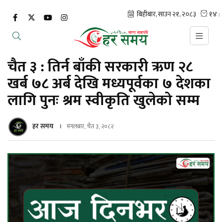
चैत ३ : तिर्न बाँकी सरकारी ऋण २८
खर्ब ७८ अर्ब देखि मध्यपूर्वका ७ देशका
लागि पुनः श्रम स्वीकृति खुलेको सम्म
हर समय
मंगलबार, चैत ३, २०८२