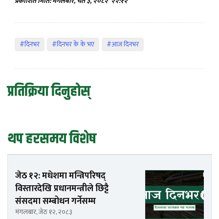
प्रकाशित मिति: मंगलबार, चैत ३, २०८२
२२:१२
#दिनभर
#दिनभर के के भए
#आज दिनभर
प्रतिक्रिया दिनुहोस्
थप हरसमय विशेष
जेठ १२: मधेशमा मन्त्रिपरिषद्
विस्तारदेखि प्रधानमन्त्रीले छिट्टै
संसदमा सम्बोधन गर्नेसम्म
मंगलबार, जेठ १२, २०८३