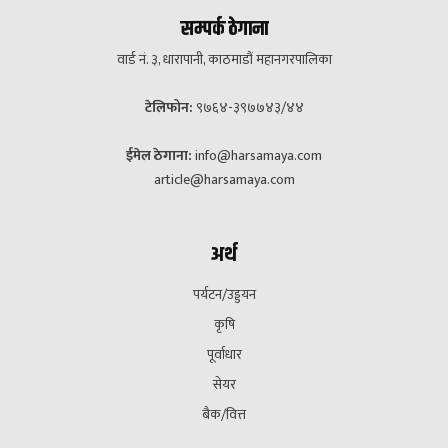
सम्पर्क ठेगाना
वार्ड नं. ३, धारापानी, काठमाडौं महानगरपालिका
टेलिफोन:
९७६४-३९७७४३/४४
ईमेल ठेगाना:
info@harsamaya.com
article@harsamaya.com
अर्थ
पर्यटन/उड्डयन
कृषि
पूर्वाधार
सेयर
बैक/वित्त