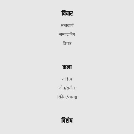
विचार
अन्तवार्ता
सम्पादकीय
विचार
कला
साहित्य
गीत/संगीत
सिनेमा/रंगमञ्च
विशेष