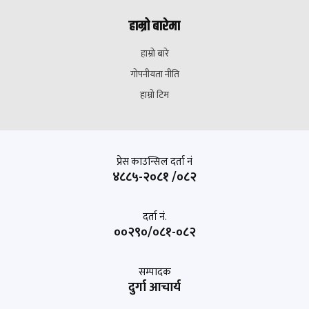
हाम्रो बारेमा
हाम्रो बारे
गोपनीयता नीति
हाम्रो टिम
प्रेस काउन्सिल दर्ता नं
४८८५-२०८१ /०८२
दर्ता नं.
००२९०/०८१-०८२
सम्पादक
दुर्गा आचार्य