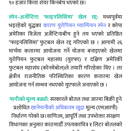
९० हजार कित्ता शेयर किनबेच भएको छ।
स्पेन–अर्जेन्टिना ‘फाइनलिसिमा’ खेल रद्द:
मध्यपूर्वमा
भइरहेको युद्धका
कारण युरोपियन च्याम्पियन स्पेन
र कोपा
अमेरिका विजेता अर्जेन्टिनाबीच हुने तय भएको प्रतिष्ठित
‘फाइनलिसिमा’ फुटबल खेल रद्द गरिएको छ । आगामी २६
मार्चमा कतारमा आयोजना गर्ने योजना बनाइएको खेलमा
युरोपियन फुटबल महासंघ (युएफा) र दक्षिण अमेरिकी
फुटबल महासंघ (कोनमेबोल)ले तयारी गरिरहेका थिए । तर
क्षेत्रीय राजनीतिक परिस्थितिका कारण कतारमा खेल
आयोजना गर्न सम्भव नभएको युएफाले जनाएको छ ।
पानीको मूल्य बढ्यो:
सरकारले बोतल तथा जारमा बिक्री हुने
प्रशोधित
खानेपानीको अधिकतम खुद्रा
मूल्य (एमआरपी)
निर्धारण गरेको छ।वाणिज्य, आपूर्ति तथा उपभोक्ता संरक्षण
विभागका अनुसार काठमाडौँ उपत्यकाभित्र १ लिटर बोतलको