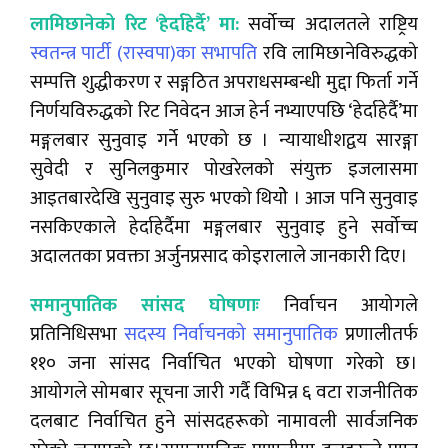
लामिछानेको रिट ‘हेर्दाहेर्दै’ मा:
सर्वोच्च अदालतले राष्ट्रिय
स्वतन्त्र पार्टी (रास्वपा)का सभापति
रवि लामिछानेविरुद्धको
सम्पत्ति शुद्धीकरण र सङ्गठित अपराधसम्बन्धी मुद्दा फिर्ता गर्ने
निर्णयविरुद्धको रिट निवेदन आज हेर्न नभ्याएपछि ‘हेर्दाहेर्दै’मा
मङ्गलबार सुनुवाइ गर्ने भएको छ । न्यायाधीशद्वय सारङ्गा
सुवेदी र सुनिलकुमार पोखरेलको संयुक्त इजलासमा
आइतबारदेखि सुनुवाइ सुरु भएको थियोे । आज पनि सुनुवाइ
नसकिएकाले हेर्दाहेर्दैमा मङ्गलबार सुनुवाइ हुने सर्वोच्च
अदालतका प्रवक्ता अर्जुनप्रसाद कोइरालाले जानकारी दिए।
समानुपातिक सांसद घोषणाः
निर्वाचन आयोगले
प्रतिनिधिसभा
सदस्य निर्वाचनको समानुपातिक
प्रणालीतर्फ
११० जना सांसद निर्वाचित भएको घोषणा गरेको छ।
आयोगले सोमबार सूचना जारी गर्दै विभिन्न ६ वटा राजनीतिक
दलबाट निर्वाचित हुने सांसदहरूको नामावली सार्वजनिक