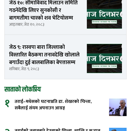
जेठ १०: सीमाविवाद मिलाउन समिति
गठनेदेखि लिएर सुनकोसी र
बागमतीमा चारको शव भेटियोसम्म
आइतबार, जेठ १०, २०८३
जेठ ९: रास्वपा बारा जिल्लाको
विस्तारित बैठकमा तनावदेखि खोलाले
बगाउँदा दुई बालबालिका बेपत्तासम्म
शनिबार, जेठ ९, २०८३
साताको लोकप्रिय
१
तराई–मधेसको घटनाप्रति डा. शेखरको चिन्ता,
सबैलाई संयम अपनाउन आग्रह
तराईको तनावबारे देउवाको चिन्ता, शान्ति र सद्भाव