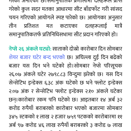
गरेको जनाएको छ।समानुपातिक प्रणालीमा दलहरूले प्राप्त
गरेको कुल सदर मतका आधारमा सीट बाँडफाँट गरी सांसद
चयन गरिएको आयोगले स्पष्ट पारेको छ। आयोगका अनुसार
तीन प्रतिशत मत कटाएका दलहरूलाई मात्रै
समानुपातिकतर्फ प्रतिनिधिसभामा सीट प्रदान गरिएको हो।
नेप्से २६ अंकले घट्यो:
साताको दोस्रो कारोबार दिन सोमबार
शेयर बजार घटेर बन्द भएको
छ। अघिल्ला दुई दिन बढेको
बजार यस दिन भने घटेको हो।सोमबार नेप्से परिसूचक
२६.०७ अंकले घटेर २७९८.८३ विन्दुमा झरेको छ। यस दिन
सेन्सेटिभ इन्डेक्स ६.३८ अंक घटेको छ भने फ्लोट इन्डेक्स
२.०७ अंक र सेन्सेटिभ फ्लोट इन्डेक्स २.१० अंकले घटेका
छन्।कारोबार रकम पनि घटेको छ। आइतबार १४ अर्ब ३२
करोड रुपैयाँ बराबरको कारोबार भएको बजारमा सोमबार
३४५ स्टकको १ लाख २ हजार ७५९ पटकको कारोबारमा ११
अर्ब ९७ करोड ४६ लाख रुपैयाँ बराबरको ३ करोड ७ लाख