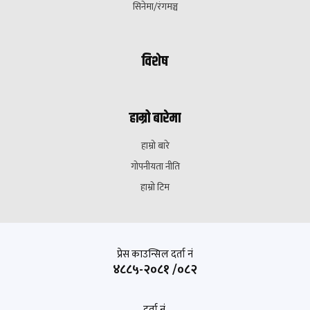
सिनेमा/रंगमञ्च
विशेष
हाम्रो बारेमा
हाम्रो बारे
गोपनीयता नीति
हाम्रो टिम
प्रेस काउन्सिल दर्ता नं
४८८५-२०८१ /०८२
दर्ता नं.