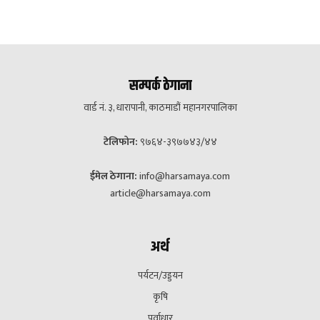
सम्पर्क ठेगाना
वार्ड नं. ३, धारापानी, काठमाडौं महानगरपालिका
टेलिफोन:
९७६४-३९७७४३/४४
ईमेल ठेगाना:
info@harsamaya.com
article@harsamaya.com
अर्थ
पर्यटन/उड्डयन
कृषि
पूर्वाधार