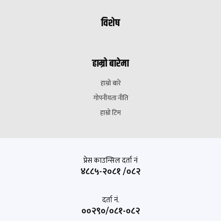
विशेष
हाम्रो बारेमा
हाम्रो बारे
गोपनीयता नीति
हाम्रो टिम
प्रेस काउन्सिल दर्ता नं
४८८५-२०८१ /०८२
दर्ता नं.
००२९०/०८१-०८२