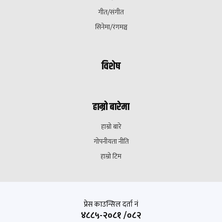
गीत/संगीत
सिनेमा/रंगमञ्च
विशेष
हाम्रो बारेमा
हाम्रो बारे
गोपनीयता नीति
हाम्रो टिम
प्रेस काउन्सिल दर्ता नं
४८८५-२०८१ /०८२