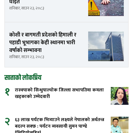
घाइते
शनिबार, साउन २३, २०८३
कोशी र बागमती प्रदेशको हिमाली र
पहाडी भूभागका केही स्थानमा भारी
वर्षाको सम्भावना
शनिबार, साउन २३, २०८३
साताको लोकप्रिय
१
रास्वपाको सिन्धुपाल्चोक जिल्ला सभापतिमा कमला
खड्काको उम्मेदवारी
२
६३ लाख पर्यटक भित्र्याउने लक्ष्यले नेपालको अर्थतन्त्र
बदल्न सक्छ : पर्यटन व्यवसायी सुमन पाण्डे
[भिडियोसहित]