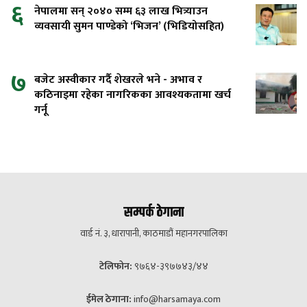
६
नेपालमा सन् २०४० सम्म ६३ लाख भित्र्याउन
व्यवसायी सुमन पाण्डेको ‘भिजन’ (भिडियोसहित)
७
बजेट अस्वीकार गर्दै शेखरले भने - अभाव र
कठिनाइमा रहेका नागरिकका आवश्यकतामा खर्च
गर्नू
सम्पर्क ठेगाना
वार्ड नं. ३, धारापानी, काठमाडौं महानगरपालिका
टेलिफोन:
९७६४-३९७७४३/४४
ईमेल ठेगाना:
info@harsamaya.com