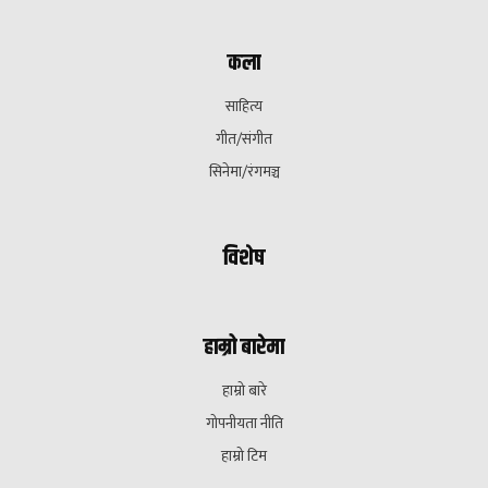
कला
साहित्य
गीत/संगीत
सिनेमा/रंगमञ्च
विशेष
हाम्रो बारेमा
हाम्रो बारे
गोपनीयता नीति
हाम्रो टिम