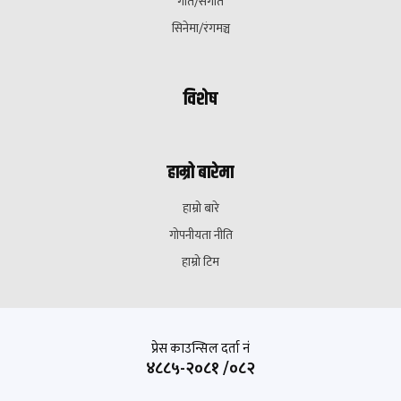
गीत/संगीत
सिनेमा/रंगमञ्च
विशेष
हाम्रो बारेमा
हाम्रो बारे
गोपनीयता नीति
हाम्रो टिम
प्रेस काउन्सिल दर्ता नं
४८८५-२०८१ /०८२