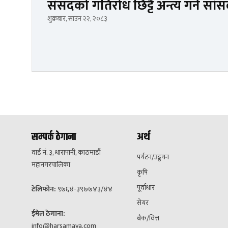
संसदको गतिरोध छिट्टै अन्त्य गर्न सा
शुक्रबार, साउन २२, २०८३
सम्पर्क ठेगाना
अर्थ
वार्ड नं. ३, धारापानी, काठमाडौं
पर्यटन/उड्डयन
महानगरपालिका
कृषि
पूर्वाधार
टेलिफोन:
९७६४-३९७७४३/४४
सेयर
ईमेल ठेगाना:
बैक/वित्त
info@harsamaya.com