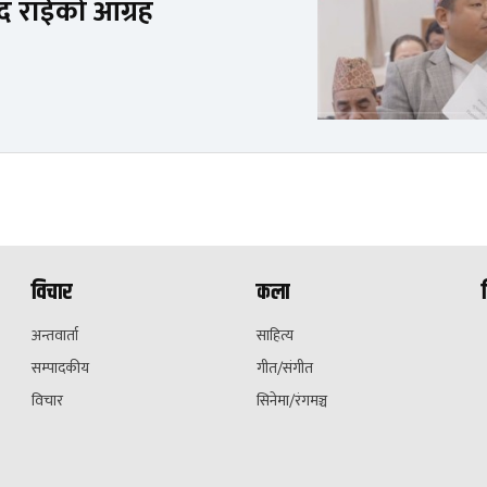
ंसद राईको आग्रह
विचार
कला
अन्तवार्ता
साहित्य
सम्पादकीय
गीत/संगीत
विचार
सिनेमा/रंगमञ्च