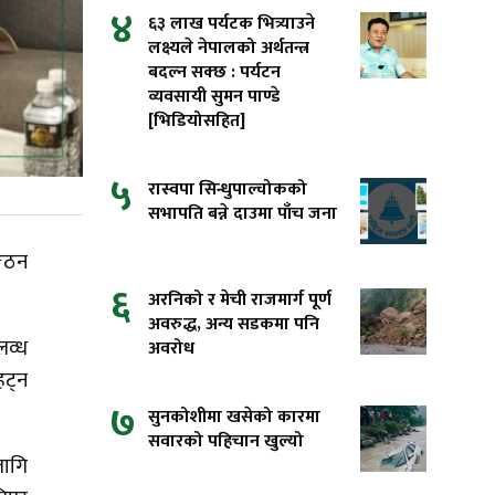
४
६३ लाख पर्यटक भित्र्याउने
लक्ष्यले नेपालको अर्थतन्त्र
बदल्न सक्छ : पर्यटन
व्यवसायी सुमन पाण्डे
[भिडियोसहित]
५
रास्वपा सिन्धुपाल्चोकको
सभापति बन्ने दाउमा पाँच जना
्गठन
६
अरनिको र मेची राजमार्ग पूर्ण
अवरुद्ध, अन्य सडकमा पनि
लव्ध
अवरोध
हट्न
७
सुनकोशीमा खसेको कारमा
सवारको पहिचान खुल्यो
लागि