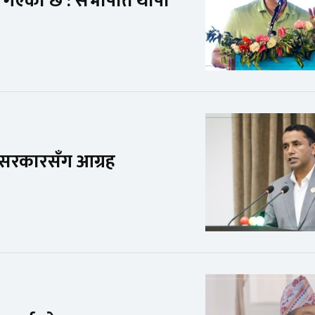
 गएको छ : सभापति थापा
न सरकारसँग आग्रह