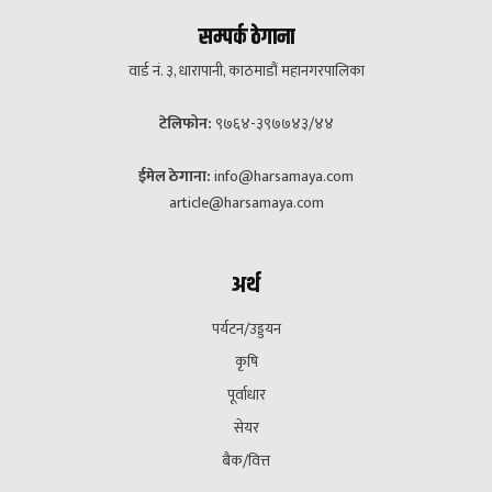
सम्पर्क ठेगाना
वार्ड नं. ३, धारापानी, काठमाडौं महानगरपालिका
टेलिफोन:
९७६४-३९७७४३/४४
ईमेल ठेगाना:
info@harsamaya.com
article@harsamaya.com
अर्थ
पर्यटन/उड्डयन
कृषि
पूर्वाधार
सेयर
बैक/वित्त