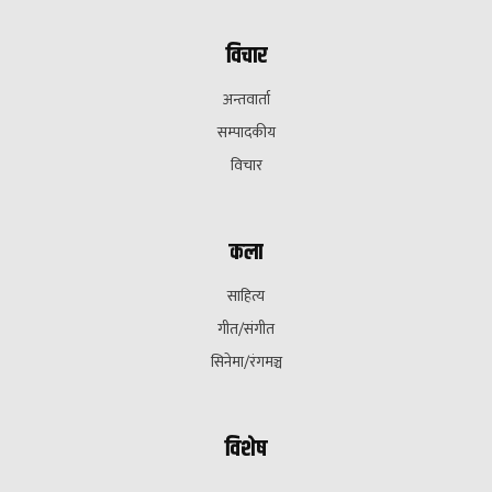
विचार
अन्तवार्ता
सम्पादकीय
विचार
कला
साहित्य
गीत/संगीत
सिनेमा/रंगमञ्च
विशेष