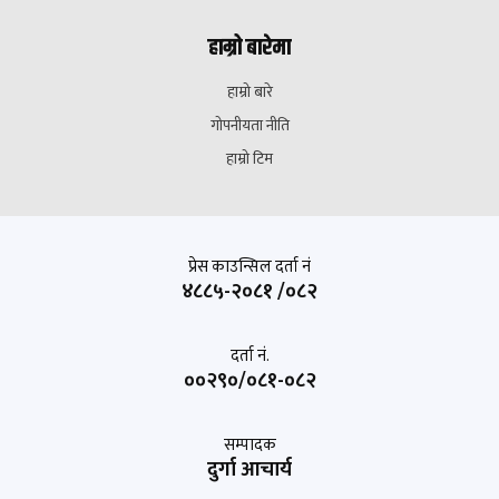
हाम्रो बारेमा
हाम्रो बारे
गोपनीयता नीति
हाम्रो टिम
प्रेस काउन्सिल दर्ता नं
४८८५-२०८१ /०८२
दर्ता नं.
००२९०/०८१-०८२
सम्पादक
दुर्गा आचार्य