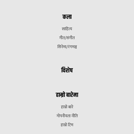
कला
साहित्य
गीत/संगीत
सिनेमा/रंगमञ्च
विशेष
हाम्रो बारेमा
हाम्रो बारे
गोपनीयता नीति
हाम्रो टिम