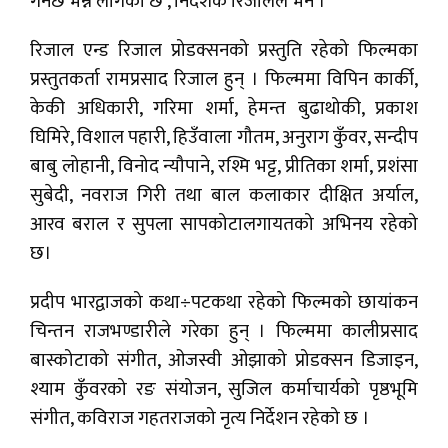
गर्नेछ भन्ने लागेको छ’, निर्देशक रिजालले भने ।
रिजाल एन्ड रिजाल प्रोडक्सनको प्रस्तुति रहेको फिल्मका
प्रस्तुतकर्ता रामप्रसाद रिजाल हुन् । फिल्ममा विपिन कार्की,
केकी अधिकारी, गरिमा शर्मा, हेमन्त बुढाथोकी, प्रकाश
घिमिरे, विशाल पहारी, हिउँवाला गौतम, अनुराग कुँवर, सन्दीप
बाबु लोहानी, विनोद न्यौपाने, रश्मि भट्ट, प्रीतिका शर्मा, प्रशंसा
सुबेदी, नवराज गिरी तथा बाल कलाकार दीक्षित अर्याल,
आरव बराल र सुपला सापकोटालगायतको अभिनय रहेको
छ।
प्रदीप भारद्वाजको कथा÷पटकथा रहेको फिल्मको छायांकन
चिन्तन राजभण्डारीले गरेका हुन् । फिल्ममा कालीप्रसाद
बास्कोटाको संगीत, ओजस्वी ओझाको प्रोडक्सन डिजाइन,
श्याम कुँवरको रङ संयोजन, सुजिल कर्माचार्यको पृष्ठभूमि
संगीत, कविराज गहतराजको नृत्य निर्देशन रहेको छ ।