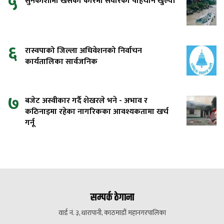
५
सुनकोशीमा खसेको कारमा सवारको पहिचान खुल्यो
६
रास्वपाको जिल्ला अधिवेशनको निर्वाचन
कार्यतालिका सार्वजनिक
७
बजेट अस्वीकार गर्दै शेखरले भने - अभाव र
कठिनाइमा रहेका नागरिकका आवश्यकतामा खर्च
गर्नू
सम्पर्क ठेगाना
वार्ड नं. ३, धारापानी, काठमाडौं महानगरपालिका