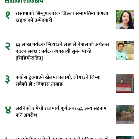
साताको लोकप्रिय
१
रास्वपाको सिन्धुपाल्चोक जिल्ला सभापतिमा कमला
खड्काको उम्मेदवारी
२
६३ लाख पर्यटक भित्र्याउने लक्ष्यले नेपालको अर्थतन्त्र
बदल्न सक्छ : पर्यटन व्यवसायी सुमन पाण्डे
[भिडियोसहित]
३
कांग्रेस टुक्र्याउने खेलमा नलागौं, जोगाउने जिम्मा
सबैको हो : विकास तामाङ
४
अरनिको र मेची राजमार्ग पूर्ण अवरुद्ध, अन्य सडकमा
पनि अवरोध