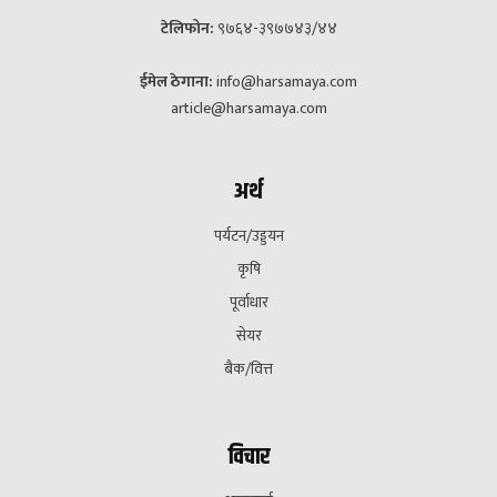
टेलिफोन:
९७६४-३९७७४३/४४
ईमेल ठेगाना:
info@harsamaya.com
article@harsamaya.com
अर्थ
पर्यटन/उड्डयन
कृषि
पूर्वाधार
सेयर
बैक/वित्त
विचार