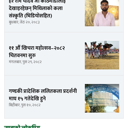
हरे राम यादव जो काठमाडौंलाई
देखाइरहेछन् मिथिलाको कला
संस्कृति (भिडियोसहित)
बुधबार, जेठ २०, २०८३
११ औँ खिचरा महोत्सव–२०८२
चितवनमा सुरु
मंगलबार, पुस २९, २०८२
गण्डकी प्रादेशिक ललितकला प्रदर्शनी
माघ १५ गतेदेखि हुने
बिहीबार, पुस १०, २०८२