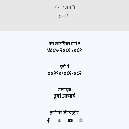
गोपनीयता नीति
हाम्रो टिम
प्रेस काउन्सिल दर्ता नं
४८८५-२०८१ /०८२
दर्ता नं.
००२९०/०८१-०८२
सम्पादक
दुर्गा आचार्य
हामीसंग जोडिनुहोस्