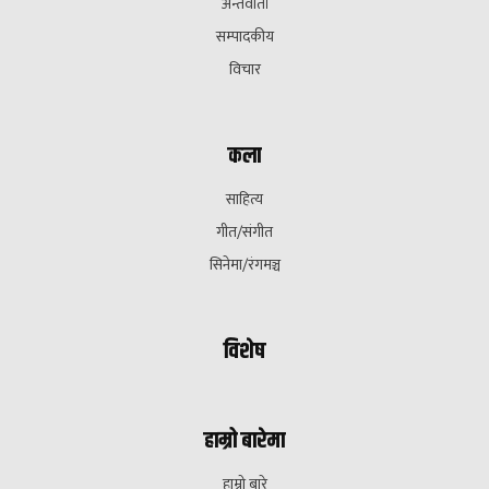
अन्तवार्ता
सम्पादकीय
विचार
कला
साहित्य
गीत/संगीत
सिनेमा/रंगमञ्च
विशेष
हाम्रो बारेमा
हाम्रो बारे