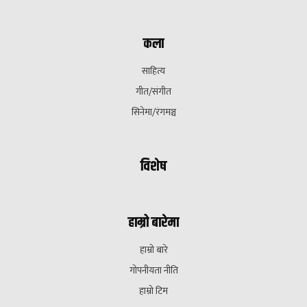
कला
साहित्य
गीत/संगीत
सिनेमा/रंगमञ्च
विशेष
हाम्रो बारेमा
हाम्रो बारे
गोपनीयता नीति
हाम्रो टिम