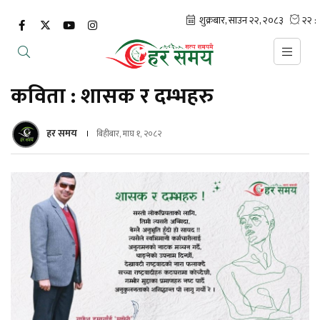
कविता : शासक र दम्भहरु
हर समय
बिहीबार, माघ १, २०८२