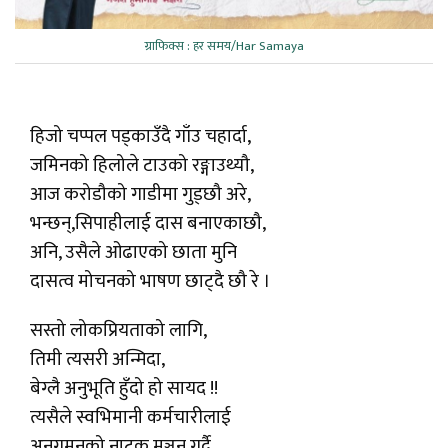
ग्राफिक्स : हर समय/Har Samaya
हिजो चप्पल पड्काउँदै गाँउ चहार्दा,
जमिनको हिलोले टाउको रङ्गाउथ्यौ,
आज करोडौको गाडीमा गुड्छौ अरे,
भन्छन्,सिपाहीलाई दास बनाएकाछौ,
अनि, उसैले ओढाएको छाता मुनि
दासत्व मोचनको भाषण छाट्दै छौ रे ।
सस्तो लोकप्रियताको लागि,
तिमी त्यसरी अन्मिदा,
बेग्लै अनुभूति हुँदो हो सायद !!
त्यसैले स्वभिमानी कर्मचारीलाई
अनुगमनको नाटक मञ्चन गर्दै,