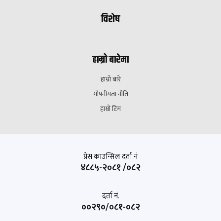
विशेष
हाम्रो बारेमा
हाम्रो बारे
गोपनीयता नीति
हाम्रो टिम
प्रेस काउन्सिल दर्ता नं
४८८५-२०८१ /०८२
दर्ता नं.
००२९०/०८१-०८२