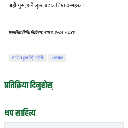
अझै चुस, झनै लुछ, बढाउ तिम्रा दम्भहरु ।
प्रकाशित मिति: बिहीबार, माघ १, २०८२
०८:४२
#गणेश हुमागाँई 'मझेरी'
#कविता
प्रतिक्रिया दिनुहोस्
थप साहित्य