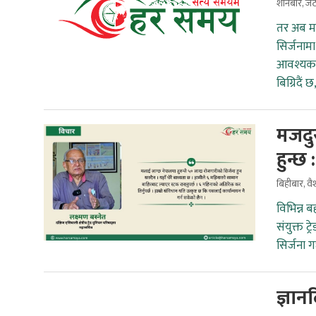
शनिबार, जे
तर अब माय
सिर्जनामा
आवश्यकता
बिग्रिदैं
मजदु
हुन्छ 
बिहीबार, व
विभिन्न 
संयुक्त ट
सिर्जना ग
ज्ञान