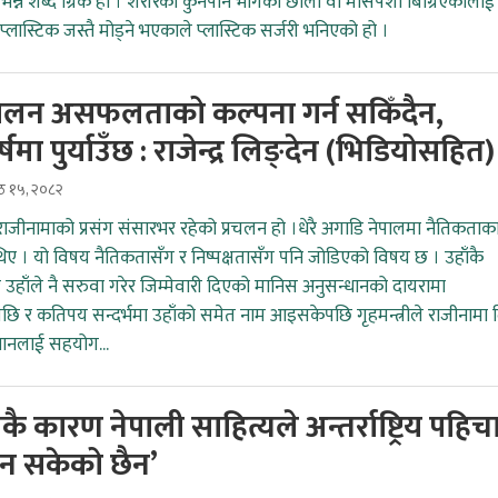
क’ भन्ने शब्द ग्रिक हो । शरीरको कुनैपनि भागको छाला वा मांसपेशी बिग्रिएकालाई
प्लास्टिक जस्तै मोड्ने भएकाले प्लास्टिक सर्जरी भनिएको हो ।
ोलन असफलताको कल्पना गर्न सकिँदैन,
र्षमा पुर्याउँछ : राजेन्द्र लिङ्देन (भिडियोसहित)
ेठ १५, २०८२
ी राजीनामाको प्रसंग संसारभर रहेको प्रचलन हो ।धेरै अगाडि नेपालमा नैतिकताक
थिए । यो विषय नैतिकतासँग र निष्पक्षतासँग पनि जोडिएको विषय छ । उहाँकै
र उहाँले नै सरुवा गरेर जिम्मेवारी दिएको मानिस अनुसन्धानको दायरामा
 र कतिपय सन्दर्भमा उहाँको समेत नाम आइसकेपछि गृहमन्त्रीले राजीनामा द
धानलाई सहयोग...
कै कारण नेपाली साहित्यले अन्तर्राष्ट्रिय पहिच
न सकेको छैन’