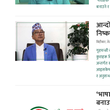
‘प्लाष्टि
बनाउने र 
आन्द
निष्क
बिहीबार, ज
गृहमन्त्र
कुराहरू 
अन्तर्गत 
आइसकेपछि
र अनुसन्
‘भाषा
बनाउ