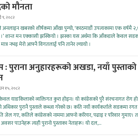
दको मौनता
ौ ९, २०८२
गते अनलाइन खबरको शीर्षकमा आँखा पुग्यो, ‘काठमाडौं उपत्यकामा एक वर्षमै २
।’ शान्त मन एक्कासी झस्कियो । झस्का यस अर्थमा कि आँकडाले केवल सड
 मात्र नभइ मेरो आफ्नै विगतलाई पनि तानेर ल्यायो ।
रेस : पुराना अनुहारहरूको अखडा, नयाँ पुस्ताको
न
ाउन १५, २०८२
ग केवल याङकिलाको व्यक्तिगत कुरा होइन। यो कांग्रेसको पुरै संरचनागत रोग हो
ो अधिकार पुरानै पुस्ताले कब्जा गरेको छ। कति नयाँ कार्यकर्ताले सडकमा रगत
ि जेल गए, कतिले कांग्रेसको नाममा आफ्नो करियर, पढाइ र परिवार गुमाए। त
 अवसर पाउनेहरू त्यही पुरानो पुस्ताका नेताहरू। यो दल,...