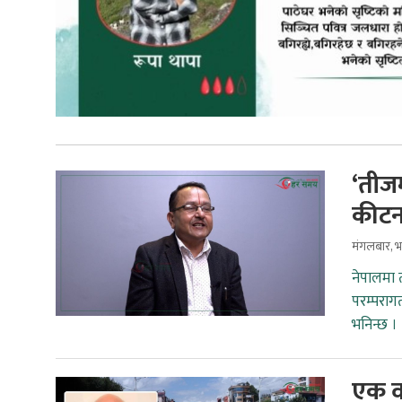
‘तीजम
कीटन
मंगलबार, 
नेपालमा 
परम्पराग
भनिन्छ ।
एक व