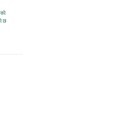
एको
को छ