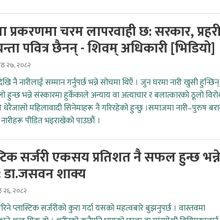
ला प्रकरणमा चरम लापरवाही छ: सरकार, प्रहरी
्ता पवित्र छैनन् - शिवम् अधिकारी [भिडियो]
जेठ २७, २०८२
खि नै नारीलाई सम्मान गर्नुपर्छ भन्ने सोचमा थिएँ । जुन घरमा नारी खुसी हुन्छिन् 
ो हुन्छ भन्ने संस्कारमा हुर्केकाले अन्याय वा अत्याचार र बलात्कारको ठूलो विरो
ंले धेरैजासो महिलावादी सिनेमाहरू नै गरिरहेको हुन्छु ।समाजमा नारी–पुरुष बर
नारीहरू पीडित भइराखेको पाउछौं ।
्टिक सर्जरी एकसय प्रतिशत नै सफल हुन्छ भन्न
न् : डा.जसवन शाक्य
ठ २६, २०८२
िने प्लास्टिक सर्जरीको कुरा गर्दा यसको महत्वबारे बुझनुपर्छ । वास्तवमा