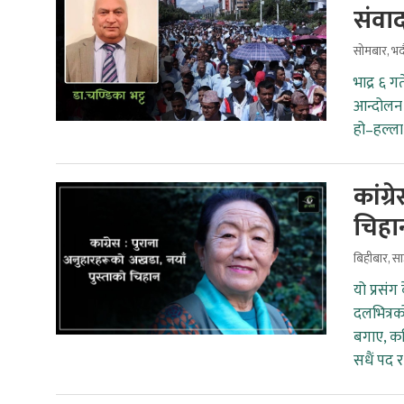
संवा
सोमबार, भद
भाद्र ६ 
आन्दोलन 
हो–हल्ला
कांग्
चिहा
बिहीबार, स
यो प्रसं
दलभित्रक
बगाए, कत
सधैं पद र