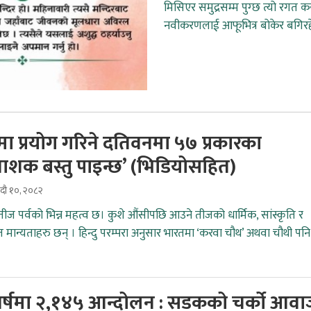
मिसिएर समुद्रसम्म पुग्छ त्यो रगत 
नवीकरणलाई आफूभित्र बोकेर बगिरह
ा प्रयोग गरिने दतिवनमा ५७ प्रकारका
ाशक बस्तु पाइन्छ’ (भिडियोसहित)
भदौ १०, २०८२
तीज पर्वको भिन्न महत्व छ। कुशे औंसीपछि आउने तीजको धार्मिक, सांस्कृति र
त मान्यताहरु छन् । हिन्दु परम्परा अनुसार भारतमा ‘करवा चौथ’ अथवा चौथी पनि
र्षमा २,१४५ आन्दोलन : सडकको चर्को आवा