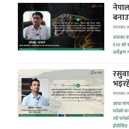
नेपाल
बनाउने
मंगलबार, 
जसका कार
१२१ को स
सर्वेक्षण
रसुवा
भइरह
मंगलबार, 
आधा भागम
भनेको भन्
त्यो भनेक
प्रोसेसिङ