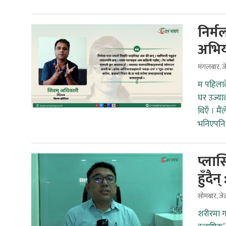
निर्म
अभियन
मंगलबार, 
म पहिलादे
घर उज्याल
थिएँ । मै
भनिएपनि 
प्लास
हुँदै
सोमबार, जे
शरीरमा गर