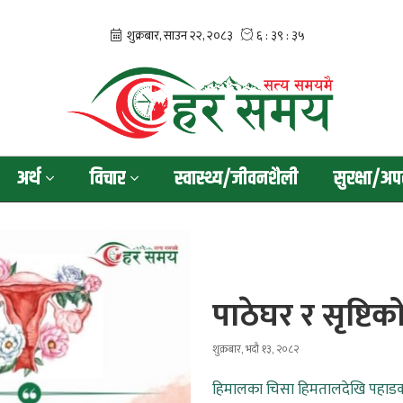
अर्थ
विचार
स्वास्थ्य/जीवनशैली
सुरक्षा/अप
पाठेघर र सृष्टिक
शुक्रबार, भदौ १३, २०८२
हिमालका चिसा हिमतालदेखि पहाडका खो