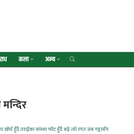
राध
कला
अन्य
ो मन्दिर
चँ हुँदै तराईका समथर फाँट हुँदै बग्ने त्यो रगत जब गङ्गासँग