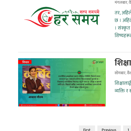
मंगलबार, 
तर, अहिल
छ । अहिल
। संस्कृत
शिष्यहरूल
शिक्ष
सोमबार, व
शिक्षालाई
व्यक्ति र
First
Previous
1