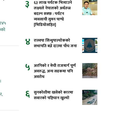
३
६३ लाख पर्यटक भित्र्याउने
लक्ष्यले नेपालको अर्थतन्त्र
बदल्न सक्छ : पर्यटन
व्यवसायी सुमन पाण्डे
,१४५
[भिडियोसहित]
कको
४
रास्वपा सिन्धुपाल्चोकको
सभापति बन्ने दाउमा पाँच जना
५
अरनिको र मेची राजमार्ग पूर्ण
अवरुद्ध, अन्य सडकमा पनि
अवरोध
।
६
सुनकोशीमा खसेको कारमा
र,
सवारको पहिचान खुल्यो