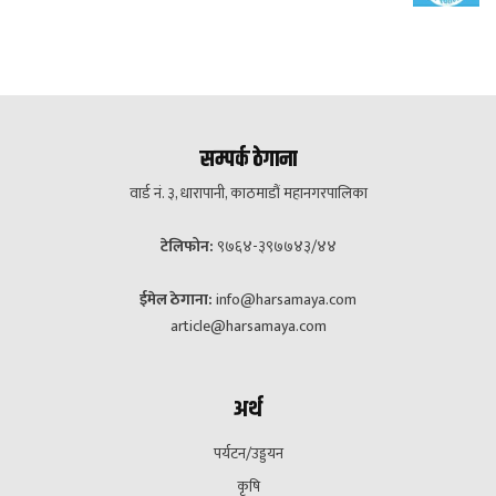
सम्पर्क ठेगाना
वार्ड नं. ३, धारापानी, काठमाडौं महानगरपालिका
टेलिफोन:
९७६४-३९७७४३/४४
ईमेल ठेगाना:
info@harsamaya.com
article@harsamaya.com
अर्थ
पर्यटन/उड्डयन
कृषि