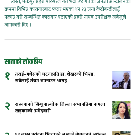
त्यस्तै, भक्तपुर प्रहरी परिसरले गत भदौ २४ गतेको जेनजी आन्दोलनका
क्रममा विभिन्न कारागारबाट फरार भएका थप १३ जना कैदीबन्दीलाई
पक्राउ गरी सम्बन्धित कारागार पठाएको प्रहरी नायब उपरीक्षक जबेजुले
जानकारी दिए ।
साताको लोकप्रिय
१
तराई–मधेसको घटनाप्रति डा. शेखरको चिन्ता,
सबैलाई संयम अपनाउन आग्रह
२
रास्वपाको सिन्धुपाल्चोक जिल्ला सभापतिमा कमला
खड्काको उम्मेदवारी
६३ लाख पर्यटक भित्र्याउने लक्ष्यले नेपालको अर्थतन्त्र