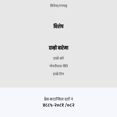
सिनेमा/रंगमञ्च
विशेष
हाम्रो बारेमा
हाम्रो बारे
गोपनीयता नीति
हाम्रो टिम
प्रेस काउन्सिल दर्ता नं
४८८५-२०८१ /०८२