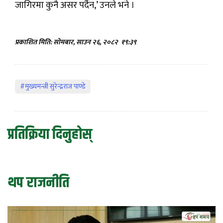
जागिरमा कुनै असर पर्दैन,’ उनले भने ।
प्रकाशित मिति: सोमबार, साउन २६, २०८२
१९:३९
#मुख्यमन्त्री सुरेन्द्रराज पाण्डे
प्रतिक्रिया दिनुहोस्
थप राजनीति