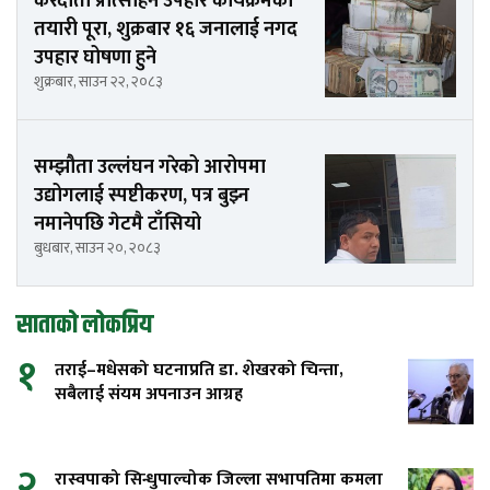
करदाता प्रोत्साहन उपहार कार्यक्रमको
तयारी पूरा, शुक्रबार १६ जनालाई नगद
उपहार घोषणा हुने
शुक्रबार, साउन २२, २०८३
सम्झौता उल्लंघन गरेको आरोपमा
उद्योगलाई स्पष्टीकरण, पत्र बुझ्न
नमानेपछि गेटमै टाँसियो
बुधबार, साउन २०, २०८३
साताको लोकप्रिय
१
तराई–मधेसको घटनाप्रति डा. शेखरको चिन्ता,
सबैलाई संयम अपनाउन आग्रह
२
रास्वपाको सिन्धुपाल्चोक जिल्ला सभापतिमा कमला