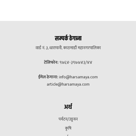
सम्पर्क ठेगाना
वार्ड नं. ३, धारापानी, काठमाडौं महानगरपालिका
टेलिफोन:
९७६४-३९७७४३/४४
ईमेल ठेगाना:
info@harsamaya.com
article@harsamaya.com
अर्थ
पर्यटन/उड्डयन
कृषि