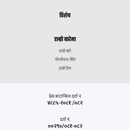
विशेष
हाम्रो बारेमा
हाम्रो बारे
गोपनीयता नीति
हाम्रो टिम
प्रेस काउन्सिल दर्ता नं
४८८५-२०८१ /०८२
दर्ता नं.
००२९०/०८१-०८२