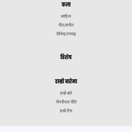
कला
साहित्य
गीत/संगीत
सिनेमा/रंगमञ्च
विशेष
हाम्रो बारेमा
हाम्रो बारे
गोपनीयता नीति
हाम्रो टिम