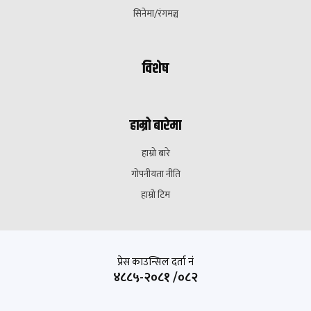
सिनेमा/रंगमञ्च
विशेष
हाम्रो बारेमा
हाम्रो बारे
गोपनीयता नीति
हाम्रो टिम
प्रेस काउन्सिल दर्ता नं
४८८५-२०८१ /०८२