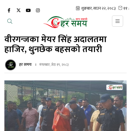
वीरगन्जका मेयर सिंह अदालतमा
हाजिर, थुनछेक बहसको तयारी
हर समय
मंगलबार, जेठ १९, २०८३