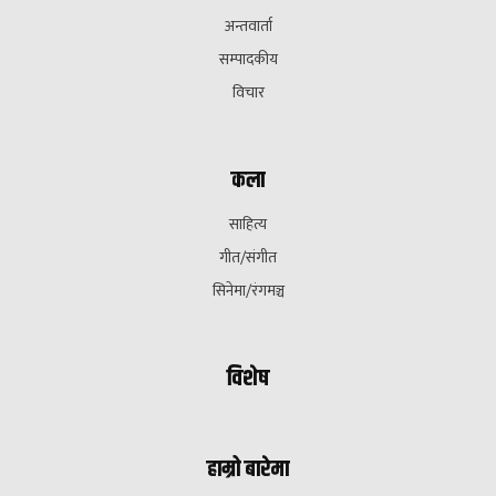
अन्तवार्ता
सम्पादकीय
विचार
कला
साहित्य
गीत/संगीत
सिनेमा/रंगमञ्च
विशेष
हाम्रो बारेमा