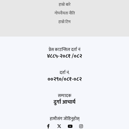
हाम्रो बारे
गोपनीयता नीति
हाम्रो टिम
प्रेस काउन्सिल दर्ता नं
४८८५-२०८१ /०८२
दर्ता नं.
००२९०/०८१-०८२
सम्पादक
दुर्गा आचार्य
हामीसंग जोडिनुहोस्