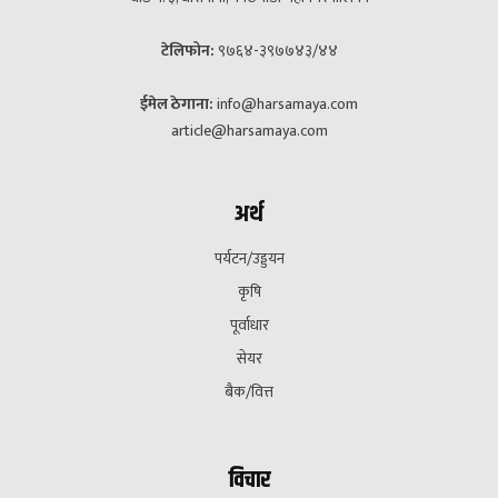
टेलिफोन:
९७६४-३९७७४३/४४
ईमेल ठेगाना:
info@harsamaya.com
article@harsamaya.com
अर्थ
पर्यटन/उड्डयन
कृषि
पूर्वाधार
सेयर
बैक/वित्त
विचार