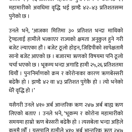
महामारीको अवधिमा वृद्धि भई झण्डै ४२–४३ प्रतिशतसम्म
पुगेको छ ।
उनले भने, ‘आजका मितिमा ३० प्रतिशत भन्दा माथिको
ट्रेण्डलाई हामीले भत्काएर राज्यको क्षमता अनुकुल हुने गरी
बजेट ल्याएका हौं । बजेट ठूलो होइन, जिडिपीको सापेक्षतामै
सानो बजेट आएको छ । बजारमा ऋणको विषयमा पनि ठूलो
चर्चा भएको छ । भूकम्प भन्दा अगाडि हामी २५,२६ प्रतिशतमा
थियौं । पुनःनिर्माणको क्रम र कोरोनाका कारण ऋणबेस्सरी
बढेकै हो । झण्डै ४२ वा ४३ प्रतिशत पुगेकै हो । त्यो भनेको
धेरै वृद्धि हो ।’
यसैगरी उनले ४१० अर्ब आन्तरिक ऋण २४७ अर्ब बाह्य ऋण
लिएको बताए । उनले भने, ‘भूकम्प र कोरोना महामारीको
समयमा हाम्रो ऋण बेस्सरी बढेकै हो । त्यसबेला भन्दा अहिले
कममै छौँ । यसपालि हामीले ४१० अर्ब आन्तरिक ऋण २४७