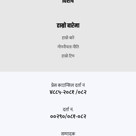
विशेष
हाम्रो बारेमा
हाम्रो बारे
गोपनीयता नीति
हाम्रो टिम
प्रेस काउन्सिल दर्ता नं
४८८५-२०८१ /०८२
दर्ता नं.
००२९०/०८१-०८२
सम्पादक