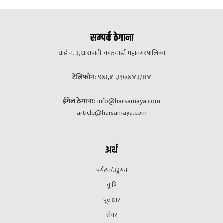
सम्पर्क ठेगाना
वार्ड नं. ३, धारापानी, काठमाडौं महानगरपालिका
टेलिफोन:
९७६४-३९७७४३/४४
ईमेल ठेगाना:
info@harsamaya.com
article@harsamaya.com
अर्थ
पर्यटन/उड्डयन
कृषि
पूर्वाधार
सेयर