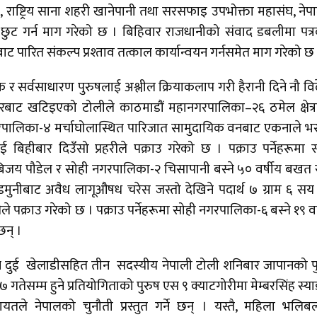
तै, राष्ट्रिय साना शहरी खानेपानी तथा सरसफाइ उपभोक्ता महासंघ, नेप
ुट गर्न माग गरेको छ । बिहिवार राजधानीको संवाद डबलीमा पत्
ट पारित संकल्प प्रश्ताव तत्काल कार्यान्वयन गर्नसमेत माग गरेको छ
यटक र सर्वसाधारण पुरुषलाई अश्लील क्रियाकलाप गरी हैरानी दिने नौ वि
नचौरबाट खटिइएको टोलीले काठमाडौं महानगरपालिका–२६ ठमेल क्षेत्
 नगरपालिका-४ मर्चाघोलास्थित पारिजात सामुदायिक वनबाट एकनाले भ
बिहीबार दिउँसो प्रहरीले पक्राउ गरेको छ । पक्राउ पर्नेहरूमा 
बिजय पौडेल र सोही नगरपालिका-२ चिसापानी बस्ने ५० वर्षीय बखत 
डमुनीबाट अवैध लागूऔषध चरेस जस्तो देखिने पदार्थ ७ ग्राम ६ स
े पक्राउ गरेको छ । पक्राउ पर्नेहरूमा सोही नगरपालिका-६ बस्ने १९ वर
छन् ।
हुन दुई खेलाडीसहित तीन सदस्यीय नेपाली टोली शनिबार जापानको 
तेसम्म हुने प्रतियोगिताको पुरुष एस ९ क्याटगोरीमा मेम्बरसिंह स्य
ले नेपालको चुनौती प्रस्तुत गर्ने छन् । यस्तै, महिला भलि