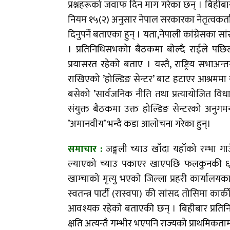
प्रश्नहरूको जवाफ दिन माग गरेका छन् । बिहीब
नियम १५(२) अनुसार नेपाल सरकारका नेतृत्वकर्ता 
दिनुपर्ने बताएका हुन् । यता,नेपाली कांग्रेसका
। प्रतिनिधिसभकोा बैठकमा बोल्दै राईले प
प्रयासरत रहेको बताए । यस्तै, राष्ट्रिय सभा
राखिएको ’होल्डिङ सेन्टर’ बाट हटाएर आश्रममा
बसेको ’सार्वजनिक नीति तथा प्रत्यायोजित वि
संयुक्त बैठकमा उक्त होल्डिङ सेन्टरको अनु
’अमानवीय’ भन्दै कडा आलोचना गरेका हुन्।
समाचार :
जङ्गली च्याउ खाँदा यहाँको रम्भा
ल्याएको च्याउ पकाएर खाएपछि फलकुनकी ६६ व
खाम्चाको मृत्यु भएको जिल्ला प्रहरी कार्यालयक
स्वतन्त्र पार्टी (रास्वपा) की सांसद तोसिमा कार्की
आवश्यक रहेको बताएकी छन् । बिहीबार प्रतिनि
क्षति अत्यन्तै गम्भीर भएपनि राज्यको प्राथमि