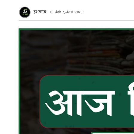
हर समय
बिहीबार, जेठ ७, २०८३