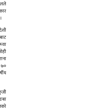
ालले
रकार
 ।
देशी
रबाट
रूवा
सोही
राना
य ७०
्षीय
फुजी
ाङबा
बलको