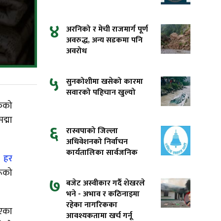
४
अरनिको र मेची राजमार्ग पूर्ण
अवरुद्ध, अन्य सडकमा पनि
अवरोध
५
सुनकोशीमा खसेको कारमा
सवारको पहिचान खुल्यो
ठकको
द्मा
६
रास्वपाको जिल्ला
अधिवेशनको निर्वाचन
कार्यतालिका सार्वजनिक
ै
हर
रूको
७
बजेट अस्वीकार गर्दै शेखरले
भने - अभाव र कठिनाइमा
रहेका नागरिकका
ाएका
आवश्यकतामा खर्च गर्नू