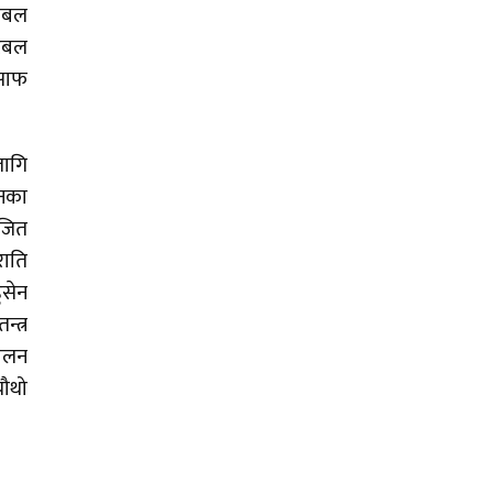
लिबल
ुटबल
 साफ
लागि
ानका
ोजित
राति
ुसेन
्त्र
मेलन
चौथो