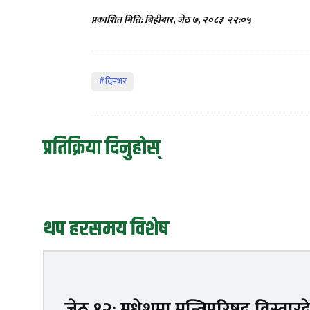
प्रकाशित मिति: बिहीबार, जेठ ७, २०८३
२२:०५
#दिनभर
प्रतिक्रिया दिनुहोस्
थप हरसमय विशेष
जेठ १२: मधेशमा मन्त्रिपरिषद् विस्तारदेखि