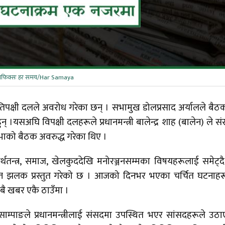
्राफिक्सः हर समय/Har Samaya
्रतिपक्षी दलले अवरोध गरेका छन् । सभामुख डोलप्रसाद अर्यालले बै
।यसअघि विपक्षी दलहरूले प्रधानमन्त्री बालेन्द्र शाह (बालेन) ले संस
िसभाको बैठक अवरुद्ध गरेका थिए ।
अर्थतन्त्र, समाज, खेलकुददेखि मनोरञ्जनसम्मका विषयहरूलाई समेट्द
िप्त झलक प्रस्तुत गरेको छ । आजको दिनभर भएका चर्चित घटनाह
 सबै खबर एकै ठाउँमा ।
क साम्पाङले प्रधानमन्त्रीलाई संसदमा उपस्थित भएर सांसदहरूले उठ