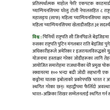
प्रतिस्पर्धात्मक माहोल फेरि एकपटक काठमाड
च्याम्पियनसिपमा घरेलु टोली नेपालसहित ८ राष्ट्
महासङ्घ (साफ) महिला च्याम्पियनसिपमा सह
महिला च्याम्पियनसिपमा खेलाडीसहित ३१ सदस्
विश्व :
चिनियाँ राष्ट्रपति सी जिनपिङले बेइजिङमा 
रुसका राष्ट्रपति पुटिन मंगलबार राति बेइजिङ प
अधिकारीहरूले अमेरिका र इजरायलविरुद्धको युद
योजनामा हस्ताक्षर गरेका जोडीहरूका लागि त
आयोजित समारोहमा राजधानीका धेरै प्रमुख चोक
स्क्वायरमा १०० भन्दा बढी जोडी सहभागी एक व
कङ्गोमा घातक इबोलाको प्रकोपपछि भारत र अफ्
स्थगित गरेका छन्। महाद्वीपमा फैलिँदो अवस्था
भारत–अफ्रिका शिखर सम्मेलनलाई स्थगित गर्