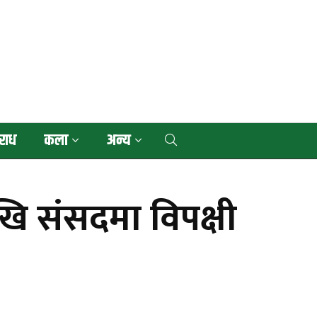
राध
कला
अन्य
खि संसदमा विपक्षी