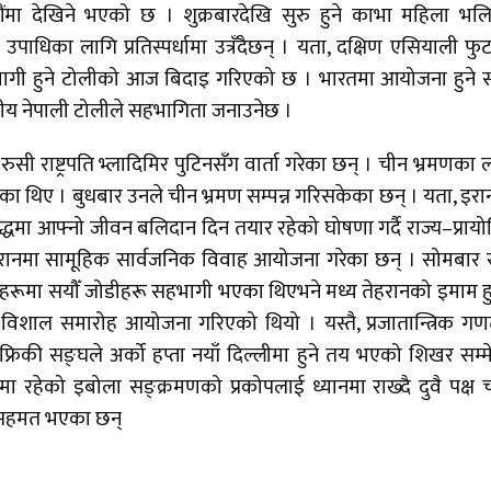
ौंमा देखिने भएको छ । शुक्रबारदेखि सुरु हुने काभा महिला भ
र उपाधिका लागि प्रतिस्पर्धामा उत्रँदैछन् । यता, दक्षिण एसियाली फ
भागी हुने टोलीको आज बिदाइ गरिएको छ । भारतमा आयोजना हुने
यीय नेपाली टोलीले सहभागिता जनाउनेछ ।
रुसी राष्ट्रपति भ्लादिमिर पुटिनसँग वार्ता गरेका छन् । चीन भ्रमणका 
ुगेका थिए । बुधबार उनले चीन भ्रमण सम्पन्न गरिसकेका छन् । यता, इर
्धमा आफ्नो जीवन बलिदान दिन तयार रहेको घोषणा गर्दै राज्य–प्राय
ेहरानमा सामूहिक सार्वजनिक विवाह आयोजना गरेका छन् । सोमबार 
हरूमा सयौँ जोडीहरू सहभागी भएका थिएभने मध्य तेहरानको इमाम ह
िशाल समारोह आयोजना गरिएको थियो । यस्तै, प्रजातान्त्रिक गणतन
रिकी सङ्घले अर्को हप्ता नयाँ दिल्लीमा हुने तय भएको शिखर सम्
मा रहेको इबोला सङ्क्रमणको प्रकोपलाई ध्यानमा राख्दै दुवै पक्ष 
न सहमत भएका छन्