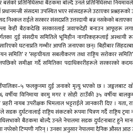
ार बसेको प्रतिनिधिसभा बैठकमा बोल्दै उनले प्रतिनिधिसभा नियमाव
प्रधानमन्त्री संसदमा उपस्थित भएर सांसदहरूले उठाएका प्रश्नहरूको उ
 सांसद निश्कल राईले सरकार संसदप्रति उत्तरदायी बन्न नसकेको बताएका
छिल्ला केही बैठकदेखि सरकारलाई जवाफदेही बनाउन आफूहरू लग
अन्तर्गतका दुई संसदीय समितिले भूमिहीन नागरिकहरूलाई अस्थायी र
 सारिएको घटनाप्रति गम्भीर आपत्ति जनाएका छन्। बिहीबार सिंहदरब
धायन समिति’ र ’सङ्घीयता सबलीकरण तथा राष्ट्रिय सरोकार समिति
गमनपछिको समीक्षा गर्दै समितिका पदाधिकारीहरूले सरकारको कद
 गाउँपालिका–५ फलकुनमा दुई जनाको मृत्यु भएको छ । जङ्गलबाट ख
र्षीया विनिमाया कामु मगर र सोही ठाउँकी ३५ वर्षीया बालकु
ा प्रहरी नायब उपरीक्षक भिमलाल भट्टराईले जानकारी दिए । यता, राष्ट
ले सडक दुर्घटनालाई राष्ट्रिय संकटको रूपमा चित्रण गर्दै राष्ट्रिय ट्रमा 
धिसभाको बैठकमा बोल्दै उनले नेपालमा सडक दुर्घटनाबाट हुने मा
कतामा नपरेको टिप्पणी गरिन् । उनका अनुसार नेपालमा दैनिक औसत आठ