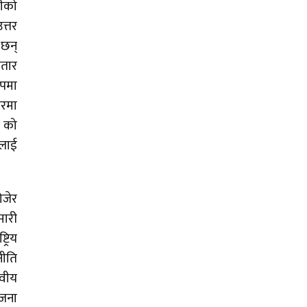
लीको
त्तर
 छन्
ातार
ूपमा
ारमा
’ को
मलाई
ोजेर
मारी
्रिय
नीति
नवीय
 जना