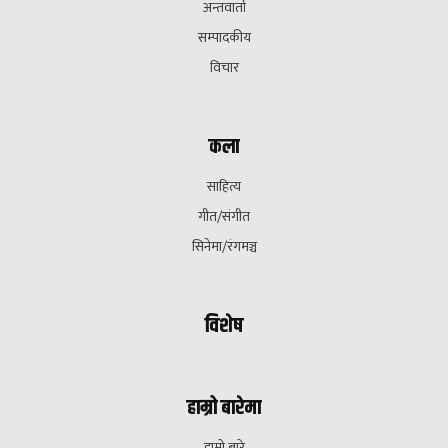
अन्तवार्ता
सम्पादकीय
विचार
कला
साहित्य
गीत/संगीत
सिनेमा/रंगमञ्च
विशेष
हाम्रो बारेमा
हाम्रो बारे