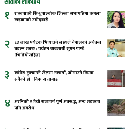
साताको लोकप्रिय
१
रास्वपाको सिन्धुपाल्चोक जिल्ला सभापतिमा कमला
खड्काको उम्मेदवारी
२
६३ लाख पर्यटक भित्र्याउने लक्ष्यले नेपालको अर्थतन्त्र
बदल्न सक्छ : पर्यटन व्यवसायी सुमन पाण्डे
[भिडियोसहित]
३
कांग्रेस टुक्र्याउने खेलमा नलागौं, जोगाउने जिम्मा
सबैको हो : विकास तामाङ
४
अरनिको र मेची राजमार्ग पूर्ण अवरुद्ध, अन्य सडकमा
पनि अवरोध