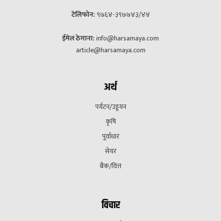
टेलिफोन:
९७६४-३९७७४३/४४
ईमेल ठेगाना:
info@harsamaya.com
article@harsamaya.com
अर्थ
पर्यटन/उड्डयन
कृषि
पूर्वाधार
सेयर
बैक/वित्त
विचार