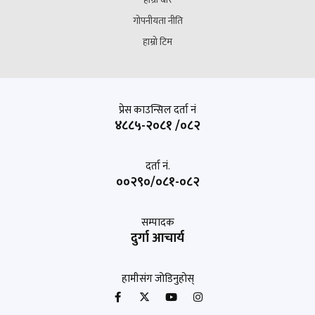
गोपनीयता नीति
हाम्रो टिम
प्रेस काउन्सिल दर्ता नं
४८८५-२०८१ /०८२
दर्ता नं.
००२९०/०८१-०८२
सम्पादक
दुर्गा आचार्य
हामीसंग जोडिनुहोस्