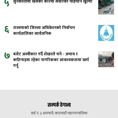
५
सुनकोशीमा खसेको कारमा सवारको पहिचान खुल्यो
६
रास्वपाको जिल्ला अधिवेशनको निर्वाचन
कार्यतालिका सार्वजनिक
७
बजेट अस्वीकार गर्दै शेखरले भने - अभाव र
कठिनाइमा रहेका नागरिकका आवश्यकतामा खर्च
गर्नू
सम्पर्क ठेगाना
वार्ड नं. ३, धारापानी, काठमाडौं महानगरपालिका