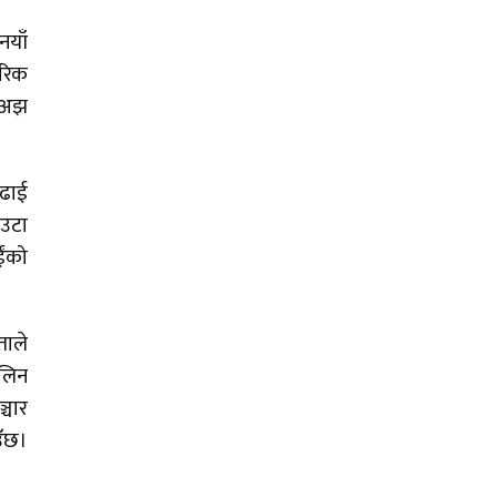
नयाँ
ारिक
ई अझ
पढाई
एउटा
ईंको
ताले
 लिन
्चार
उँछ।