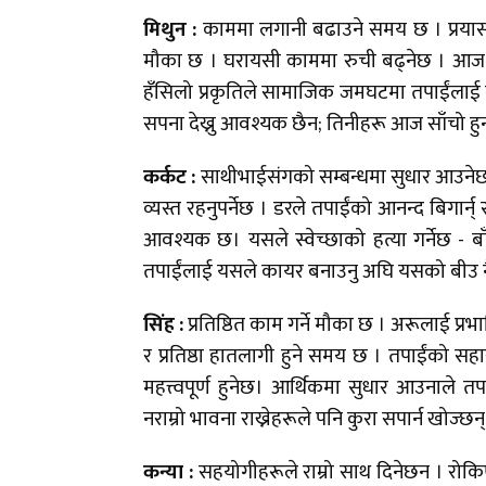
मिथुन :
काममा लगानी बढाउने समय छ । प्रयास 
मौका छ । घरायसी काममा रुची बढ्नेछ । आज तपाई
हँसिलो प्रकृतिले सामाजिक जमघटमा तपाईंलाई ल
सपना देख्नु आवश्यक छैन; तिनीहरू आज साँचो हु
कर्कट :
साथीभाईसंगको सम्बन्धमा सुधार आउनेछ ।
व्यस्त रहनुपर्नेछ । डरले तपाईंको आनन्द बिगार्
आवश्यक छ। यसले स्वेच्छाको हत्या गर्नेछ - ब
तपाईंलाई यसले कायर बनाउनु अघि यसको बीउ नै
सिंह :
प्रतिष्ठित काम गर्ने मौका छ । अरूलाई प
र प्रतिष्ठा हातलागी हुने समय छ । तपाईंको सहार
महत्त्वपूर्ण हुनेछ। आर्थिकमा सुधार आउनाले 
नराम्रो भावना राख्नेहरूले पनि कुरा सपार्न खोज्छ
कन्या :
सहयोगीहरूले राम्रो साथ दिनेछन । रोकिएक