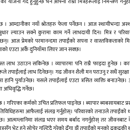
 योजना गर्दै हुनुहुन्छ भने आफ्ना राम्रा मित्रहरूलाई निमन्त्रण गर्नुहो
 आम्दानीका नयाँ श्रोतहरु फेला पर्नेछन । आज स्थायीभन्दा अस्
सुधार ल्याउन सक्ने कुरामा काम गर्ने लाभदायी दिन। मित्र र परिव
र्नेछन्। आज प्रेमको परमानन्दमा तपाईंको सपना र वास्तविकताको मि
नाको एउटा अर्कै दुनियाँमा लिएर जान सक्छ।
त लाभ उठाउन सकिनेछ । व्यापारमा पनि राम्रै फाइदा हुनेछ । क
ूले तपाईंलाई लाभ दिनेछन्। गढ जीवन शैली मन पराउनु र सधैं सुरक्षा 
 हानि पुर्याउनेछ। यसले तपाईंलाई एउटा त्रसित व्यक्ति बनाउनेछ
ा अभिवृद्धि गर्नेछ।
नेछ । गरिएका कर्मको उचित प्रतिफल पाइनेछ । ब्यापार ब्यबसायबाट प्र
 गतिविधिहरुमा आफैलाई संलग्न गर्नुहोस्। परिवारको तनाउले तपाईंको ध
िन्छ। आत्मग्लानिमा संलग्न भएर समय बर्बाद नगर्नुहोस् तर जीवनबाट 
्रसँग भेट हुने सोचेर गुल्टिंदै गरेको ढुँगा झैं तपाईंको मनको ढुकढुकी 