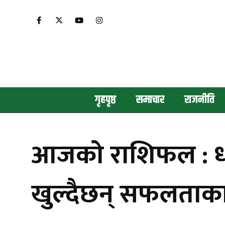
गृहपृष्ठ
समाचार
राजनीति
आजको राशिफल : धन 
खुल्दैछन् सफलताक