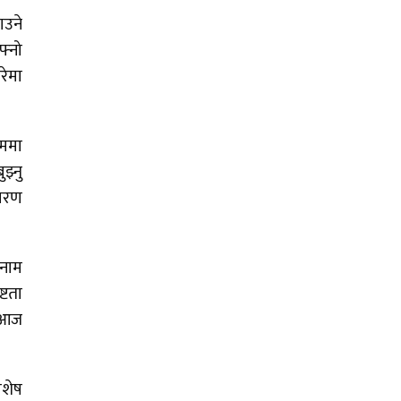
ाउने
फ्नो
रेमा
ाममा
झ्नु
कारण
इनाम
्टता
ि आज
िशेष