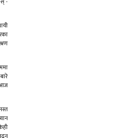
स् -
थायी
ारका
श्रण
ाममा
बारे
। आज
सस्त
्यान
केही
बढ्न