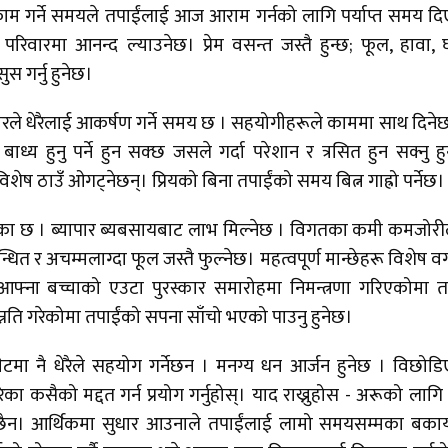
काम गर्ने समयले तपाईंलाई आज आराम गर्नको लागि पर्याप्त समय द
्पूर्ण परिवारमा आनन्द ल्याउनेछ। प्रेम वसन्त जस्तै हुन्छ; फूल, हावा, 
 गर्नु हुनेछ।
िचारले धेरैलाई आकर्षण गर्ने समय छ । सहयोगीहरूले काममा साथ दिने
्य हुनु पर्ने हुन सक्छ जसले गर्दा परेशान र त्रसित हुन सक्नु हु
ष ठाउँ ओगट्नेछन्। प्रियको बिना तपाईंको समय बित्न गाह्रो पर्नेछ।
ौका छ । ब्यापार ब्यबसायबाट लाभ मिल्नेछ । विगतका कमी कमजोर
्धित र अचम्मलाग्दा फूल जस्तै फुल्नेछ। महत्वपूर्ण मान्छेहरू विशेष वर
। आफ्ना बच्चाको एउटा पुरस्कार समारोहमा निमन्त्रणा गरिएकोमा त
उन्नति गरेकोमा तपाईंको सपना साँचो भएको पाउनु हुनेछ।
टमा नै धेरैले सहयोग गर्नेछन । मनग्य धन आर्जन हुनेछ । विछोड
ा कसैको मद्दत गर्न प्रयोग गर्नुहोस्। याद राख्नुहोस - अरूको लागि 
न छैन। आर्थिकमा सुधार आउनाले तपाईंलाई लामो समयसम्मका बका