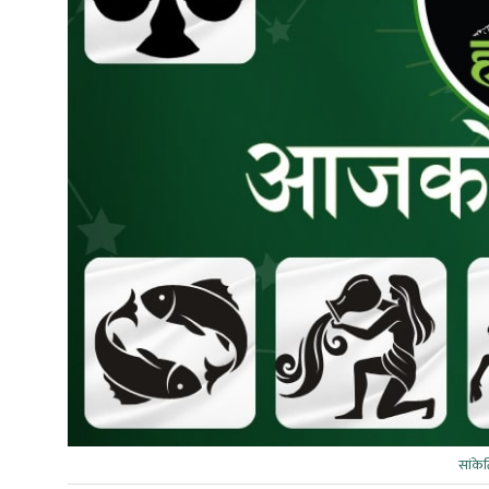
सांके