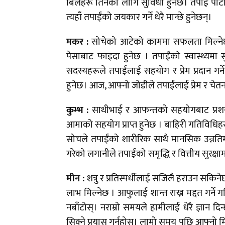
बिलहरू तिर्नको लागि सुविधा हुनेछ। तपाईं पार्टीको
त्यहाँ तपाईंको जयकार गर्ने धेरै मान्छे हुनेछन्।
मकर :
सोचेको आटेको काममा सफलता मिल्नेछ ।
पेसाबाट फाइदा हुनेछ । तपाईंको स्वास्थ्यमा 
सदस्यहरूले तपाईंलाई सहयोग र प्रेम प्रदान ग
हुनेछ। आज, आफ्नो जोडीले तपाईंलाई प्रेम र चेत
कुम्भ :
साथीभाई र आफन्तको सहयोगबाट प्रशस्
आमाको सहयोग प्राप्त हुनेछ । बाहिरी गतिविधिहर
सोचले तपाईंको शारीरिक साथै मानसिक उन्नतिमा
गरेको लगानीले तपाईंको समृद्धि र वित्तीय सुरक्षाम
मीन :
शत्रु र प्रतिस्पर्धीलाई सजिलै हराउन सकि
लाभ मिल्नेछ । आफुलाई शान्त राख्न मद्दत गर्ने
नबाँटोस्। नराम्रो समयले हामीलाई धेरै ज्ञान द
सिक्ने प्रयास गर्नुहोस्। लामो समय पछि आफ्नो मित