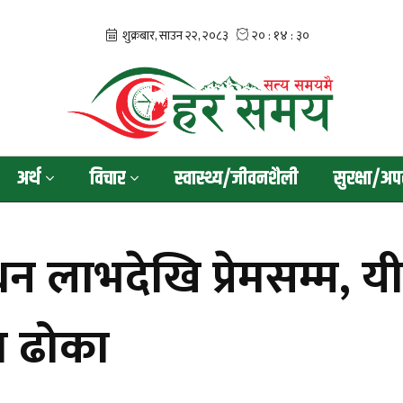
अर्थ
विचार
स्वास्थ्य/जीवनशैली
सुरक्षा/अप
लाभदेखि प्रेमसम्म, य
ा ढोका