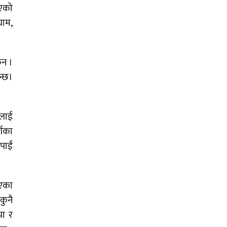
िएको
घाम,
छन ।
न्छ।
ीलाई
्गका
पाईं
िएका
कुनै
या र