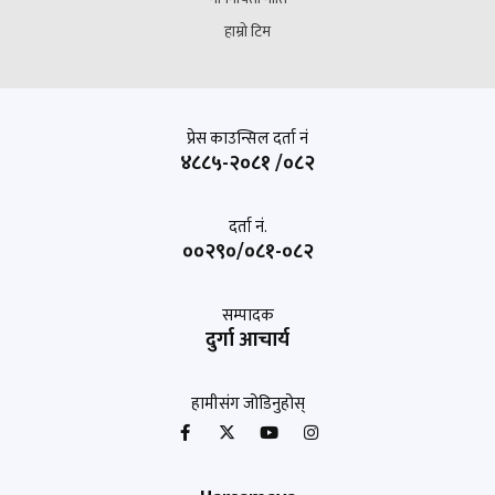
हाम्रो टिम
प्रेस काउन्सिल दर्ता नं
४८८५-२०८१ /०८२
दर्ता नं.
००२९०/०८१-०८२
सम्पादक
दुर्गा आचार्य
हामीसंग जोडिनुहोस्