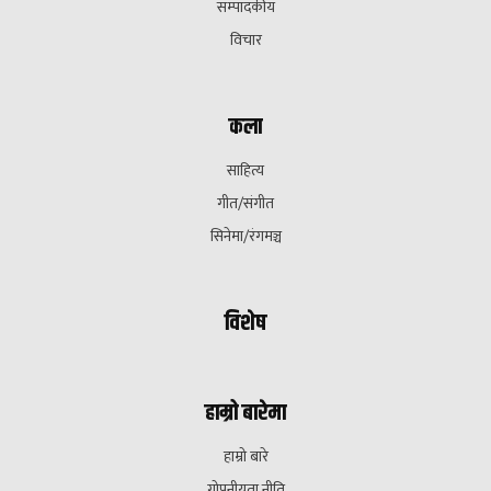
सम्पादकीय
विचार
कला
साहित्य
गीत/संगीत
सिनेमा/रंगमञ्च
विशेष
हाम्रो बारेमा
हाम्रो बारे
गोपनीयता नीति