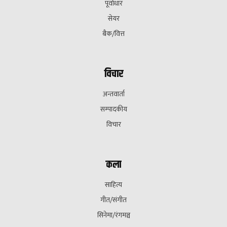
पूर्वाधार
सेयर
बैक/वित्त
विचार
अन्तवार्ता
सम्पादकीय
विचार
कला
साहित्य
गीत/संगीत
सिनेमा/रंगमञ्च