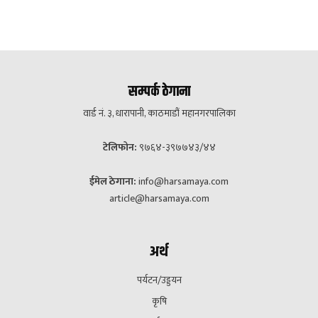
सम्पर्क ठेगाना
वार्ड नं. ३, धारापानी, काठमाडौं महानगरपालिका
टेलिफोन:
९७६४-३९७७४३/४४
ईमेल ठेगाना:
info@harsamaya.com
article@harsamaya.com
अर्थ
पर्यटन/उड्डयन
कृषि