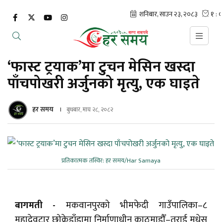
‘फास्ट ट्रयाक’मा टुचन मेसिन खस्दा
पाँचपोखरी अर्जुनको मृत्यु, एक घाइते
हर समय
बुधबार, माघ २८, २०८२
प्रतिकात्मक तस्विर: हर समय/Har Samaya
बागमती -
मकवानपुरको भीमफेदी गाउँपालिका–८
महादेवटार छोक्रेडाँडामा निर्माणाधीन काठमाडौँ–तराई मधेस