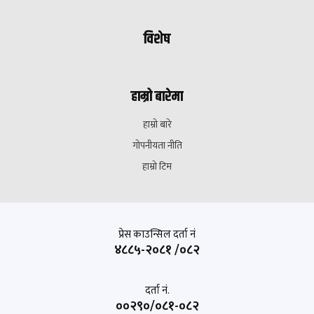
विशेष
हाम्रो बारेमा
हाम्रो बारे
गोपनीयता नीति
हाम्रो टिम
प्रेस काउन्सिल दर्ता नं
४८८५-२०८१ /०८२
दर्ता नं.
००२९०/०८१-०८२