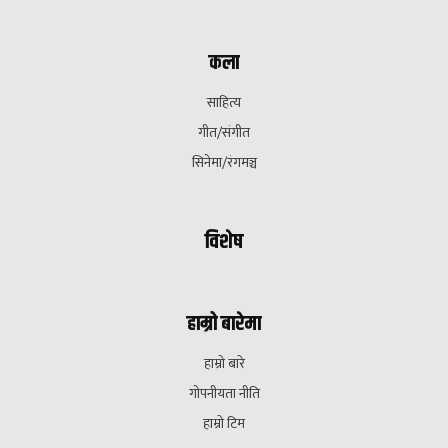
कला
साहित्य
गीत/संगीत
सिनेमा/रंगमञ्च
विशेष
हाम्रो बारेमा
हाम्रो बारे
गोपनीयता नीति
हाम्रो टिम