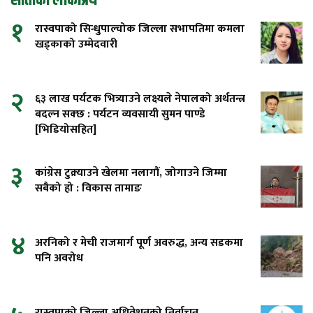
साताको लोकप्रिय
१
रास्वपाको सिन्धुपाल्चोक जिल्ला सभापतिमा कमला
खड्काको उम्मेदवारी
२
६३ लाख पर्यटक भित्र्याउने लक्ष्यले नेपालको अर्थतन्त्र
बदल्न सक्छ : पर्यटन व्यवसायी सुमन पाण्डे
[भिडियोसहित]
३
कांग्रेस टुक्र्याउने खेलमा नलागौं, जोगाउने जिम्मा
सबैको हो : विकास तामाङ
४
अरनिको र मेची राजमार्ग पूर्ण अवरुद्ध, अन्य सडकमा
पनि अवरोध
रास्वपाको जिल्ला अधिवेशनको निर्वाचन