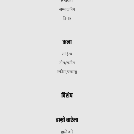
अन्तवार्ता
सम्पादकीय
विचार
कला
साहित्य
गीत/संगीत
सिनेमा/रंगमञ्च
विशेष
हाम्रो बारेमा
हाम्रो बारे