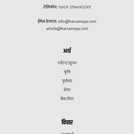
टेलिफोन:
९७६४-३९७७४३/४४
ईमेल ठेगाना:
info@harsamaya.com
article@harsamaya.com
अर्थ
पर्यटन/उड्डयन
कृषि
पूर्वाधार
सेयर
बैक/वित्त
विचार