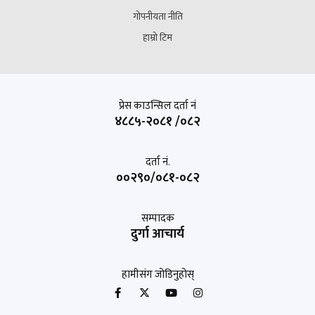
गोपनीयता नीति
हाम्रो टिम
प्रेस काउन्सिल दर्ता नं
४८८५-२०८१ /०८२
दर्ता नं.
००२९०/०८१-०८२
सम्पादक
दुर्गा आचार्य
हामीसंग जोडिनुहोस्