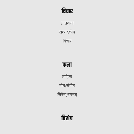
विचार
अन्तवार्ता
सम्पादकीय
विचार
कला
साहित्य
गीत/संगीत
सिनेमा/रंगमञ्च
विशेष