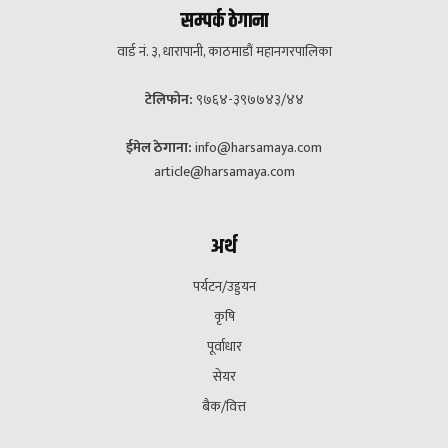
सम्पर्क ठेगाना
वार्ड नं. ३, धारापानी, काठमाडौं महानगरपालिका
टेलिफोन:
९७६४-३९७७४३/४४
ईमेल ठेगाना:
info@harsamaya.com
article@harsamaya.com
अर्थ
पर्यटन/उड्डयन
कृषि
पूर्वाधार
सेयर
बैक/वित्त