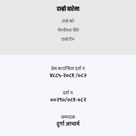
हाम्रो बारेमा
हाम्रो बारे
गोपनीयता नीति
हाम्रो टिम
प्रेस काउन्सिल दर्ता नं
४८८५-२०८१ /०८२
दर्ता नं.
००२९०/०८१-०८२
सम्पादक
दुर्गा आचार्य