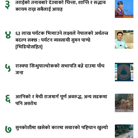
३
तराईको तनावबारे देउवाको चिन्ता, शान्ति र सद्भाव
कायम राख्न सबैलाई आग्रह
४
६३ लाख पर्यटक भित्र्याउने लक्ष्यले नेपालको अर्थतन्त्र
बदल्न सक्छ : पर्यटन व्यवसायी सुमन पाण्डे
[भिडियोसहित]
५
रास्वपा सिन्धुपाल्चोकको सभापति बन्ने दाउमा पाँच
जना
६
अरनिको र मेची राजमार्ग पूर्ण अवरुद्ध, अन्य सडकमा
पनि अवरोध
७
सुनकोशीमा खसेको कारमा सवारको पहिचान खुल्यो