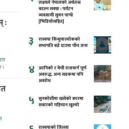
लक्ष्यले नेपालको अर्थतन्त्र
बदल्न सक्छ : पर्यटन
व्यवसायी सुमन पाण्डे
् :
[भिडियोसहित]
३
रास्वपा सिन्धुपाल्चोकको
सभापति बन्ने दाउमा पाँच जना
ताए
४
ए ।
अरनिको र मेची राजमार्ग पूर्ण
अवरुद्ध, अन्य सडकमा पनि
अवरोध
उत
५
सुनकोशीमा खसेको कारमा
सवारको पहिचान खुल्यो
ा
रास्वपाको जिल्ला