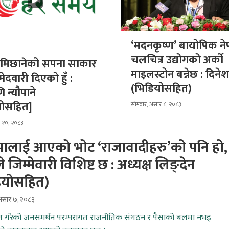
‘मदनकृष्ण’ बायोपिक ने
चलचित्र उद्योगको अर्को
ामिछानेको सपना साकार
माइलस्टोन बन्नेछ : दिने
म्मेदवारी दिएको हुँ :
(भिडियोसहित)
 न्यौपाने
योसहित]
सोमबार, असार ८, २०८३
र १०, २०८३
वपालाई आएको भोट ‘राजावादीहरु’को पनि हो,
ले जिम्मेवारी विशिष्ट छ : अध्यक्ष लिङ्देन
ियोसहित)
सार ७, २०८३
ाप्त गरेको जनसमर्थन परम्परागत राजनीतिक संगठन र पैसाको बलमा नभइ