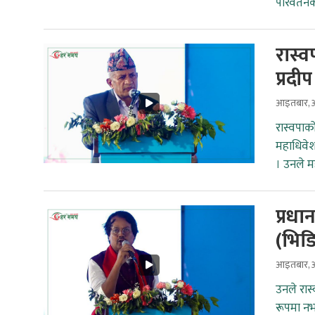
परिवर्त
रास्व
प्रदी
आइतबार, अ
रास्वपाक
महाधिवेश
। उनले मह
प्रधा
(भिड
आइतबार, अ
उनले रास्
रूपमा नभ