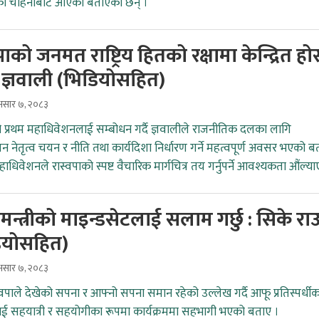
नको चाहनाबाट आएको बताएका छन् ।
पाको जनमत राष्ट्रिय हितको रक्षामा केन्द्रित होस
प ज्ञवाली (भिडियोसहित)
सार ७, २०८३
ो प्रथम महाधिवेशनलाई सम्बोधन गर्दै ज्ञवालीले राजनीतिक दलका लागि
न नेतृत्व चयन र नीति तथा कार्यदिशा निर्धारण गर्ने महत्वपूर्ण अवसर भएको ब
ाधिवेशनले रास्वपाको स्पष्ट वैचारिक मार्गचित्र तय गर्नुपर्ने आवश्यकता औंल्या
नमन्त्रीको माइन्डसेटलाई सलाम गर्छु : सिके रा
ियोसहित)
सार ७, २०८३
वपाले देखेको सपना र आफ्नो सपना समान रहेको उल्लेख गर्दै आफू प्रतिस्पर्धीक
ई सहयात्री र सहयोगीका रूपमा कार्यक्रममा सहभागी भएको बताए ।