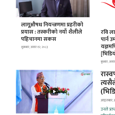
लागूऔषध नियन्त्रणमा प्रहरीको
प्रयास : तस्करीको नयाँ शैलीले
रवि ल
पहिचानमा सकस
पार्न उ
यज्ञमणि
शुक्रबार, असार १२, २०८३
[भिडि
बुधबार, असा
रास्
त्यसै
(भिड
आइतबार, अ
उनले प्र