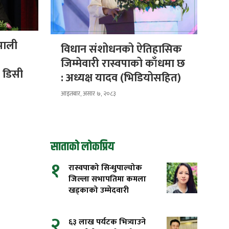
पाली
विधान संशोधनको ऐतिहासिक
जिम्मेवारी रास्वपाको काँधमा छ
श डिसी
: अध्यक्ष यादव (भिडियोसहित)
आइतबार, असार ७, २०८३
साताको लोकप्रिय
१
रास्वपाको सिन्धुपाल्चोक
जिल्ला सभापतिमा कमला
खड्काको उम्मेदवारी
२
६३ लाख पर्यटक भित्र्याउने