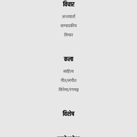
विचार
अन्तवार्ता
सम्पादकीय
विचार
कला
साहित्य
गीत/संगीत
सिनेमा/रंगमञ्च
विशेष