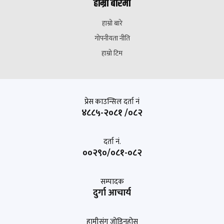
हाम्रो बारेमा
हाम्रो बारे
गोपनीयता नीति
हाम्रो टिम
प्रेस काउन्सिल दर्ता नं
४८८५-२०८१ /०८२
दर्ता नं.
००२९०/०८१-०८२
सम्पादक
दुर्गा आचार्य
हामीसंग जोडिनुहोस्