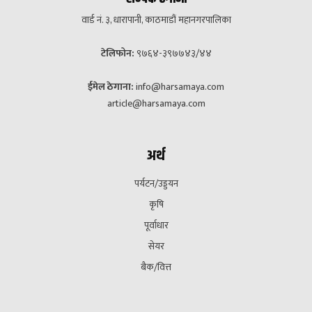
वार्ड नं. ३, धारापानी, काठमाडौं महानगरपालिका
टेलिफोन:
९७६४-३९७७४३/४४
ईमेल ठेगाना:
info@harsamaya.com
article@harsamaya.com
अर्थ
पर्यटन/उड्डयन
कृषि
पूर्वाधार
सेयर
बैक/वित्त