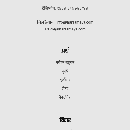
टेलिफोन:
९७६४-३९७७४३/४४
ईमेल ठेगाना:
info@harsamaya.com
article@harsamaya.com
अर्थ
पर्यटन/उड्डयन
कृषि
पूर्वाधार
सेयर
बैक/वित्त
विचार