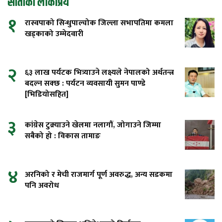
साताको लोकप्रिय
१
रास्वपाको सिन्धुपाल्चोक जिल्ला सभापतिमा कमला
खड्काको उम्मेदवारी
२
६३ लाख पर्यटक भित्र्याउने लक्ष्यले नेपालको अर्थतन्त्र
बदल्न सक्छ : पर्यटन व्यवसायी सुमन पाण्डे
[भिडियोसहित]
३
कांग्रेस टुक्र्याउने खेलमा नलागौं, जोगाउने जिम्मा
सबैको हो : विकास तामाङ
४
अरनिको र मेची राजमार्ग पूर्ण अवरुद्ध, अन्य सडकमा
पनि अवरोध