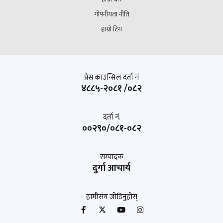
गोपनीयता नीति
हाम्रो टिम
प्रेस काउन्सिल दर्ता नं
४८८५-२०८१ /०८२
दर्ता नं.
००२९०/०८१-०८२
सम्पादक
दुर्गा आचार्य
हामीसंग जोडिनुहोस्