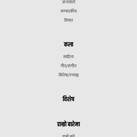
अन्तवार्ता
सम्पादकीय
विचार
कला
साहित्य
गीत/संगीत
सिनेमा/रंगमञ्च
विशेष
हाम्रो बारेमा
हाम्रो बारे