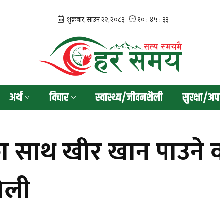
अर्थ
विचार
स्वास्थ्य/जीवनशैली
सुरक्षा/अप
का साथ खीर खान पाउने
 ओली