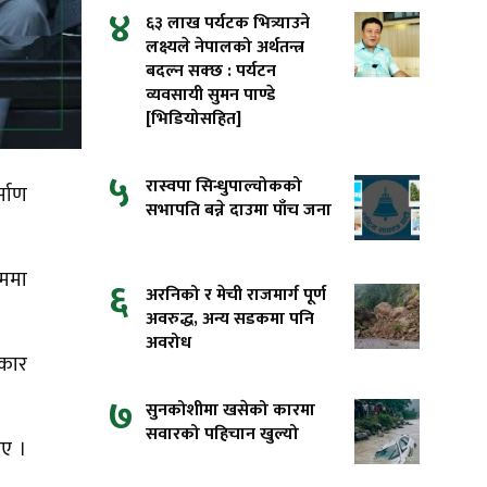
४
६३ लाख पर्यटक भित्र्याउने
लक्ष्यले नेपालको अर्थतन्त्र
बदल्न सक्छ : पर्यटन
व्यवसायी सुमन पाण्डे
[भिडियोसहित]
५
रास्वपा सिन्धुपाल्चोकको
्माण
सभापति बन्ने दाउमा पाँच जना
रममा
६
अरनिको र मेची राजमार्ग पूर्ण
अवरुद्ध, अन्य सडकमा पनि
अवरोध
रकार
७
सुनकोशीमा खसेको कारमा
सवारको पहिचान खुल्यो
ाए ।