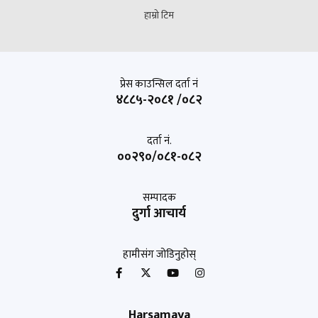
हाम्रो टिम
प्रेस काउन्सिल दर्ता नं
४८८५-२०८१ /०८२
दर्ता नं.
००२९०/०८१-०८२
सम्पादक
दुर्गा आचार्य
हामीसंग जोडिनुहोस्
Harsamaya