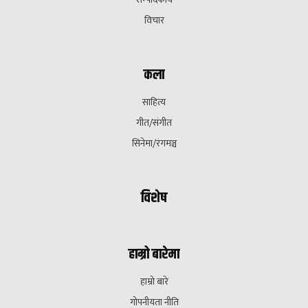
विचार
कला
साहित्य
गीत/संगीत
सिनेमा/रंगमञ्च
विशेष
हाम्रो बारेमा
हाम्रो बारे
गोपनीयता नीति