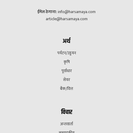
ईमेल ठेगाना:
info@harsamaya.com
article@harsamaya.com
अर्थ
पर्यटन/उड्डयन
कृषि
पूर्वाधार
सेयर
बैक/वित्त
विचार
अन्तवार्ता
सम्पादकीय