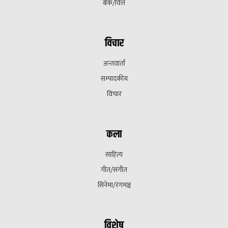
बैक/वित्त
विचार
अन्तवार्ता
सम्पादकीय
विचार
कला
साहित्य
गीत/संगीत
सिनेमा/रंगमञ्च
विशेष