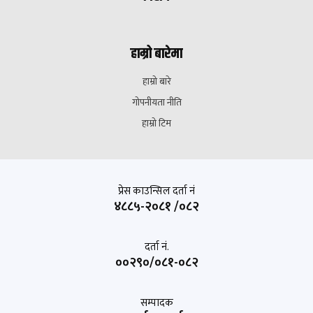
हाम्रो बारेमा
हाम्रो बारे
गोपनीयता नीति
हाम्रो टिम
प्रेस काउन्सिल दर्ता नं
४८८५-२०८१ /०८२
दर्ता नं.
००२९०/०८१-०८२
सम्पादक