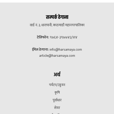
सम्पर्क ठेगाना
वार्ड नं. ३, धारापानी, काठमाडौं महानगरपालिका
टेलिफोन:
९७६४-३९७७४३/४४
ईमेल ठेगाना:
info@harsamaya.com
article@harsamaya.com
अर्थ
पर्यटन/उड्डयन
कृषि
पूर्वाधार
सेयर