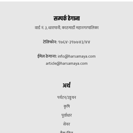
सम्पर्क ठेगाना
वार्ड नं. ३, धारापानी, काठमाडौं महानगरपालिका
टेलिफोन:
९७६४-३९७७४३/४४
ईमेल ठेगाना:
info@harsamaya.com
article@harsamaya.com
अर्थ
पर्यटन/उड्डयन
कृषि
पूर्वाधार
सेयर