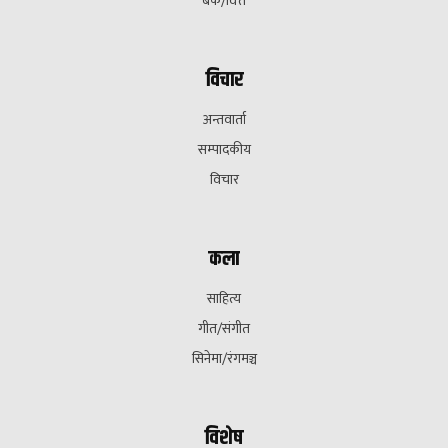
बैक/वित्त
विचार
अन्तवार्ता
सम्पादकीय
विचार
कला
साहित्य
गीत/संगीत
सिनेमा/रंगमञ्च
विशेष