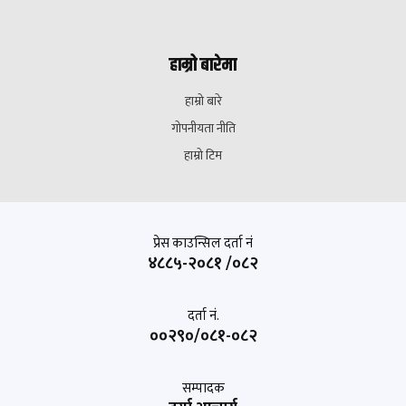
हाम्रो बारेमा
हाम्रो बारे
गोपनीयता नीति
हाम्रो टिम
प्रेस काउन्सिल दर्ता नं
४८८५-२०८१ /०८२
दर्ता नं.
००२९०/०८१-०८२
सम्पादक