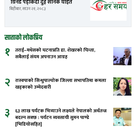
ग्रिनेड पड्किँदा दुई सैनिक घाइते
बिहीबार, साउन २१, २०८३
साताको लोकप्रिय
१
तराई–मधेसको घटनाप्रति डा. शेखरको चिन्ता,
सबैलाई संयम अपनाउन आग्रह
२
रास्वपाको सिन्धुपाल्चोक जिल्ला सभापतिमा कमला
खड्काको उम्मेदवारी
३
६३ लाख पर्यटक भित्र्याउने लक्ष्यले नेपालको अर्थतन्त्र
बदल्न सक्छ : पर्यटन व्यवसायी सुमन पाण्डे
[भिडियोसहित]